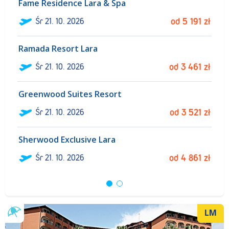
Fame Residence Lara & Spa
ł
Śr
21. 10. 2026
od
5 191
zł
Ramada Resort Lara
Śr
21. 10. 2026
od
3 461
zł
Greenwood Suites Resort
Śr
21. 10. 2026
od
3 521
zł
Sherwood Exclusive Lara
Śr
21. 10. 2026
od
4 861
zł
LM