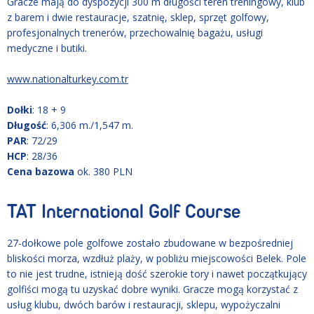
Gracze mają do dyspozycji 300 m długości teren treningowy, klub
z barem i dwie restauracje, szatnię, sklep, sprzęt golfowy,
profesjonalnych trenerów, przechowalnię bagażu, usługi
medyczne i butiki.
www.nationalturkey.com.tr
Dołki
: 18 + 9
Długość
: 6,306 m./1,547 m.
PAR
: 72/29
HCP
: 28/36
Cena bazowa
ok. 380 PLN
TAT International Golf Course
27-dołkowe pole golfowe zostało zbudowane w bezpośredniej
bliskości morza, wzdłuż plaży, w pobliżu miejscowości Belek. Pole
to nie jest trudne, istnieją dość szerokie tory i nawet początkujący
golfiści mogą tu uzyskać dobre wyniki. Gracze mogą korzystać z
usług klubu, dwóch barów i restauracji, sklepu, wypożyczalni