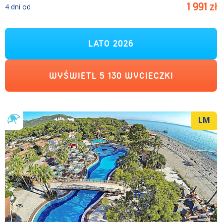
1 991
zł
4
dni
od
LATO 2026
WYŚWIETL
5 130
WYCIECZKI
LM