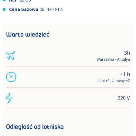
Cena bazowa
ok. 470 PLN
Warto wiedzieć
3h
Warszawa - Antalya
+1 h
letni +1, zimowy +2
220 V
Odległość od lotniska