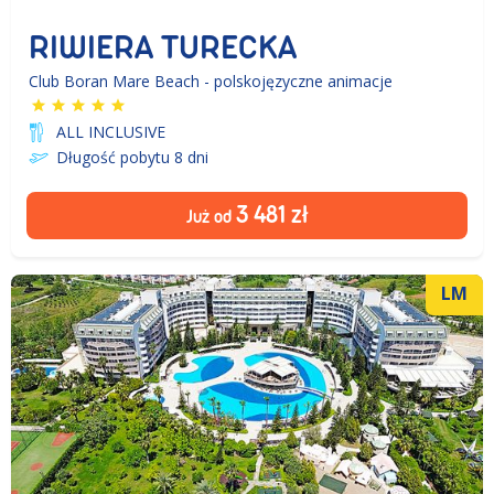
RIWIERA TURECKA
Club Boran Mare Beach - polskojęzyczne animacje
ALL INCLUSIVE
Długość pobytu 8
dni
3 481
zł
Już od
LM