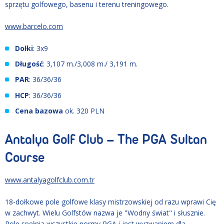
sprzętu golfowego, basenu i terenu treningowego.
www.barcelo.com
Dołki
: 3x9
Długość
: 3,107 m./3,008 m./ 3,191 m.
PAR
: 36/36/36
HCP
: 36/36/36
Cena bazowa
ok. 320 PLN
Antalya Golf Club – The PGA Sultan
Course
www.antalyagolfclub.com.tr
18-dołkowe pole golfowe klasy mistrzowskiej od razu wprawi Cię
w zachwyt. Wielu Golfstów nazwa je "Wodny świat" i słusznie.
Pole spełnia wszystkie normy PGA i jest wyzwaniem dla