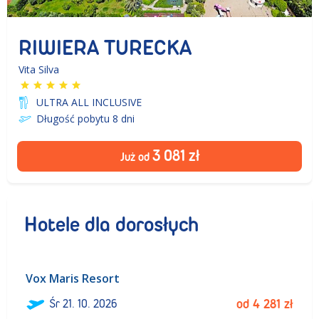
RIWIERA TURECKA
Vita Silva
ULTRA ALL INCLUSIVE
Długość pobytu 8
dni
3 081
zł
Już od
Hotele dla dorosłych
Vox Maris Resort
ł
Śr
21. 10. 2026
od
4 281
zł