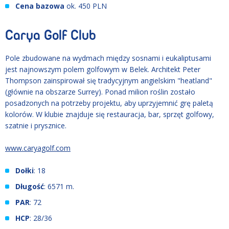
Cena bazowa
ok. 450 PLN
Carya Golf Club
Pole zbudowane na wydmach między sosnami i eukaliptusami
jest najnowszym polem golfowym w Belek. Architekt Peter
Thompson zainspirował się tradycyjnym angielskim "heatland"
(głównie na obszarze Surrey). Ponad milion roślin zostało
posadzonych na potrzeby projektu, aby uprzyjemnić grę paletą
kolorów. W klubie znajduje się restauracja, bar, sprzęt golfowy,
szatnie i prysznice.
www.caryagolf.com
Dołki
: 18
Długość
: 6571 m.
PAR
: 72
HCP
: 28/36