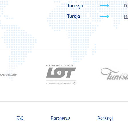
Tunezja
D
Turcja
Ri
FAQ
Partnerzy
Parkingi