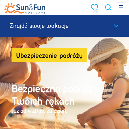
Menu
Menu
0
Znajdź swoje wakacje
Ubezpieczenie podróży
Bezpieczna podróż w
Twoich rękach
Już od 4 zł/os. za dzień.