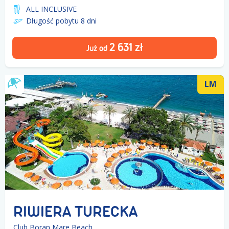
ALL INCLUSIVE
Długość pobytu 8
dni
2 631
zł
Już od
LM
RIWIERA TURECKA
Club Boran Mare Beach