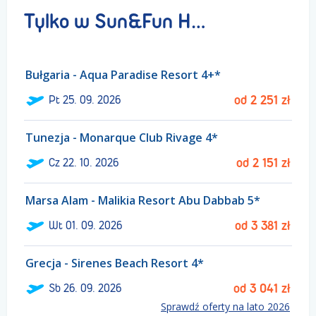
Tylko w Sun&Fun Holidays!
Bułgaria - Aqua Paradise Resort 4+*
ł
Pt
25. 09. 2026
od
2 251
zł
Tunezja - Monarque Club Rivage 4*
ł
Cz
22. 10. 2026
od
2 151
zł
Marsa Alam - Malikia Resort Abu Dabbab 5*
ł
Wt
01. 09. 2026
od
3 381
zł
Grecja - Sirenes Beach Resort 4*
ł
Sb
26. 09. 2026
od
3 041
zł
Sprawdź oferty na lato 2026