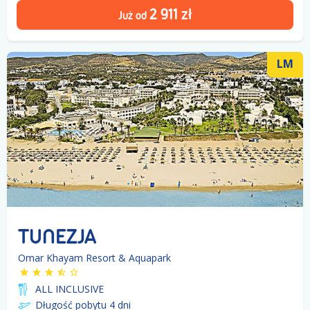
2 911
zł
Już od
LM
TUNEZJA
Omar Khayam Resort & Aquapark
ALL INCLUSIVE
Długość pobytu 4
dni