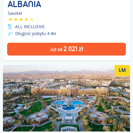
ALBANIA
Savotel
ALL INCLUSIVE
Długość pobytu 4
dni
2 021
zł
Już od
LM