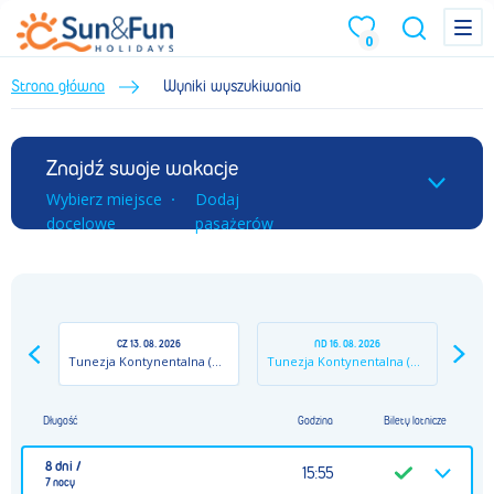
Menu
Menu
0
Strona główna
Wyniki wyszukiwania
Znajdź swoje wakacje
Wybierz miejsce
Dodaj
docelowe
pasażerów
CZ
13. 08. 2026
ND
16. 08. 2026
Tunezja Kontynentalna
(MIR)
Tunezja Kontynentalna
(MIR)
Długość
Godzina
Bilety lotnicze
8 dni /
15:55
7 nocy