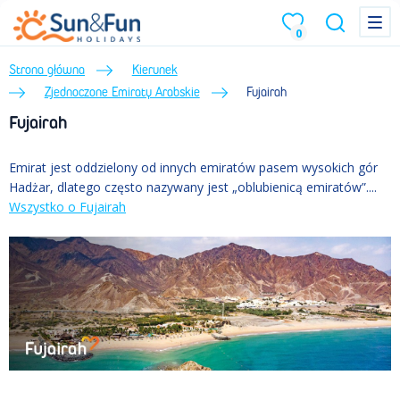
Menu
Menu
0
Strona główna
Kierunek
Zjednoczone Emiraty Arabskie
Fujairah
Fujairah
Emirat jest oddzielony od innych emiratów pasem wysokich gór
Hadżar, dlatego często nazywany jest „oblubienicą emiratów”....
Wszystko o Fujairah