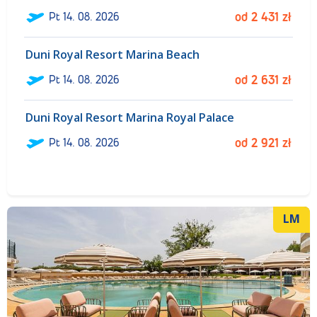
ł
Pt
14. 08. 2026
od
2 431
zł
Duni Royal Resort Marina Beach
ł
Pt
14. 08. 2026
od
2 631
zł
Duni Royal Resort Marina Royal Palace
ł
Pt
14. 08. 2026
od
2 921
zł
LM