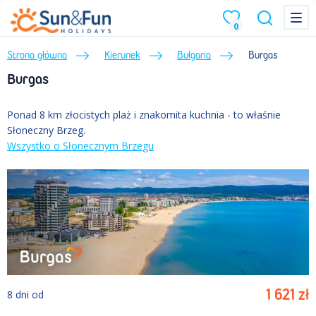
Menu
Menu
0
Strona główna
Kierunek
Bułgaria
Burgas
Burgas
Ponad 8 km złocistych plaż i znakomita kuchnia - to właśnie
Słoneczny Brzeg.
Wszystko o Słonecznym Brzegu
1 621
zł
8
dni
od