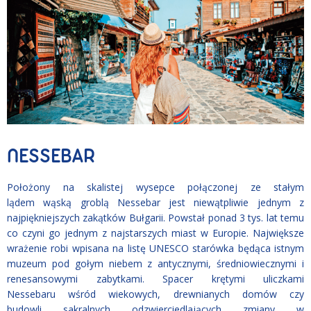
NESSEBAR
Położony na skalistej wysepce połączonej ze stałym
lądem wąską groblą Nessebar jest niewątpliwie jednym z
najpiękniejszych zakątków Bułgarii. Powstał ponad 3 tys. lat temu
co czyni go jednym z najstarszych miast w Europie. Największe
wrażenie robi wpisana na listę UNESCO starówka będąca istnym
muzeum pod gołym niebem z antycznymi, średniowiecznymi i
renesansowymi zabytkami. Spacer krętymi uliczkami
Nessebaru wśród wiekowych, drewnianych domów czy
budowli sakralnych odzwierciedlających zmiany w