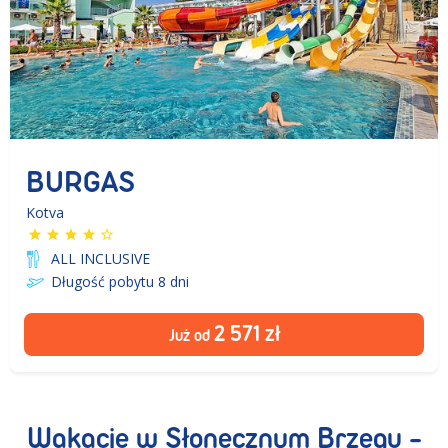
BURGAS
Kotva
ALL INCLUSIVE
Długość pobytu 8
dni
2 571
zł
Już od
Wakacje w Słonecznym Brzegu -