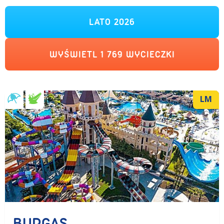
LATO 2026
WYŚWIETL
1 769
WYCIECZKI
LM
BURGAS