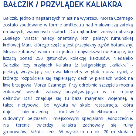
BAŁCZIK / PRZYLĄDEK KALIAKRA
Bałczik, jedno z najstarszych miast na wybrzeżu Morza Czarnego
zostało zbudowane w formie amfiteatru nad malowniczą zatoką
na białych, wapiennych skałach. Do najbardziej znanych atrakcji
„Białego Miasta” należy orientalny, letni pałacyk rumuńskiej
królowej Marii, którego częścią jest przepiękny ogród botaniczny.
Można zobaczyć w nim m.in. jedną z największych w Europie, bo
liczącą ponad 250 gatunków, kolekcję kaktusów. Niedaleko
Bałczika leży przylądek Kaliakra (z bułgarskiego „kaliakra” -
piękny), wrzynający się dwa kilometry w głąb morza cypel, z
którego rozpościera się zapierający dech w piersiach widok na
linię brzegową Morza Czarnego. Przy odrobinie szczęścia można
zobaczyć wesołe zabawy przypływających w te rejony
delfinów. Dziś znajduje się tu baza marynarki wojennej, a
także nietypowa, bo wykuta w skale restauracja, która
daje niecodzienną możliwość delektowania się
cudownym pejzażem i miejscowymi specjałami jednocześnie.
Na terenie twierdzy Kaliakra zachowały się ruiny
grobowców, łaźni i cerki. W wysokich na ok. 70 m skałach