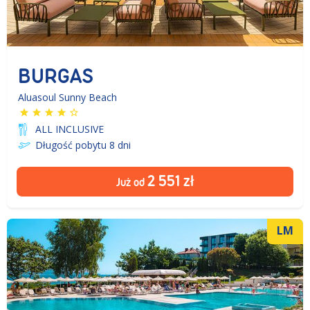
BURGAS
Aluasoul Sunny Beach
ALL INCLUSIVE
Długość pobytu 8
dni
2 551
zł
Już od
LM