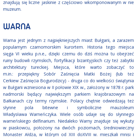
znajdują się liczne jaskinie z częściowo wkomponowanym w nie
muzeum.
WARNA
Warna jest jednym z najpiękniejszych miast Bułgarii, a zarazem
popularnym czarnomorskim kurortem. Historia tego miejsca
sięga VI wieku p.n.e., dzięki czemu do dziś można tu obejrzeć
ruiny budowli rzymskich, fortyfikacji bizantyjskich czy też zabytki
architektury tureckiej. Miejsca, które warto zobaczyć to
m.in.: przepiękny Sobór Zaśnięcia Matki Bożej (lub też
Cerkiew Zaśnięcia Bogurodzicy) - druga co do wielkości świątynia
w Bułgarii wzniesiona w II połowie XIX w., założony w 1878 r. park
nadmorski będący największym parkiem krajobrazowym na
Bałkanach czy termy rzymskie. Polacy chętnie odwiedzają też
słynne pola bitewne i symboliczne mauzoleum
Władysława Warneńczyka. Wiele osób udaje się do słynnego
warneńskiego delfinarium. Niedaleko Warny znajduje się wykuty
w piaskowcu, położony na dwóch poziomach, średniowieczny
Monaster Ałdża, w którym od XIII doXVIII w. mieszkali mnisi i