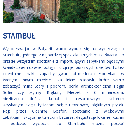
STAMBUŁ
Wypoczywając w Bułgarii, warto wybrać się na wycieczkę do
Stambułu, jednego z najbardziej spektakularnych miast świata. To
przede wszystkim spotkanie z imponującymi zabytkami będącymi
świadectwem dawnej potęgi Turcji i jej burzliwych dziejów. To też
orientalne smaki i zapachy, gwar i atmosfera niespotykana w
żadnym innym mieście. Na liście budowli, które warto
zobaczyć m.in.: Stary Hipodrom, perła architektoniczna Hagia
Sofia czy słynny Błękitny Meczet z 6 minaretami,
niezliczoną ilością kopuł i niesamowitym kolorem
uzyskanym dzięki tysiącom ściśle ułożonych, błękitnych płytek.
Rejs przez Cieśninę Bosfor, spotkanie z wiekowymi
zabytkami, wizyta na tureckim bazarze, degustacja lokalnej kuchni
- podczas wycieczki do Stambułu można poczuć