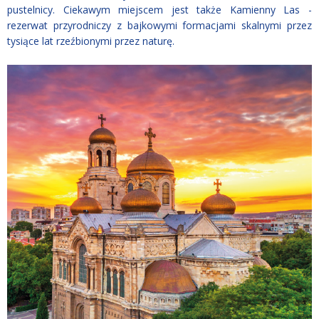
pustelnicy. Ciekawym miejscem jest także Kamienny Las -
rezerwat przyrodniczy z bajkowymi formacjami skalnymi przez
tysiące lat rzeźbionymi przez naturę.