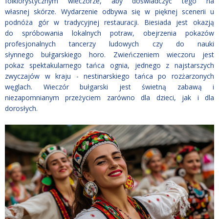
folklorystycznym wieczorze, aby doświadczyć tego na
własnej skórze. Wydarzenie odbywa się w pięknej scenerii u
podnóża gór w tradycyjnej restauracji. Biesiada jest okazją
do spróbowania lokalnych potraw, obejrzenia pokazów
profesjonalnych tancerzy ludowych czy do nauki
słynnego bułgarskiego horo. Zwieńczeniem wieczoru jest
pokaz spektakularnego tańca ognia, jednego z najstarszych
zwyczajów w kraju - nestinarskiego tańca po rozżarzonych
węglach. Wieczór bułgarski jest świetną zabawą i
niezapomnianym przeżyciem zarówno dla dzieci, jak i dla
dorosłych.