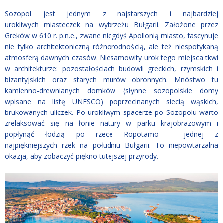
Sozopol jest jednym z najstarszych i najbardziej
urokliwych miasteczek na wybrzeżu Bułgarii. Założone przez
Greków w 610 r. p.n.e., zwane niegdyś Apollonią miasto, fascynuje
nie tylko architektoniczną różnorodnością, ale też niespotykaną
atmosferą dawnych czasów. Niesamowity urok tego miejsca tkwi
w architekturze: pozostałościach budowli greckich, rzymskich i
bizantyjskich oraz starych murów obronnych. Mnóstwo tu
kamienno-drewnianych domków (słynne sozopolskie domy
wpisane na listę UNESCO) poprzecinanych siecią wąskich,
brukowanych uliczek. Po urokliwym spacerze po Sozopolu warto
zrelaksować się na łonie natury w parku krajobrazowym i
popłynąć łodzią po rzece Ropotamo - jednej z
najpiękniejszych rzek na południu Bułgarii. To niepowtarzalna
okazja, aby zobaczyć piękno tutejszej przyrody.