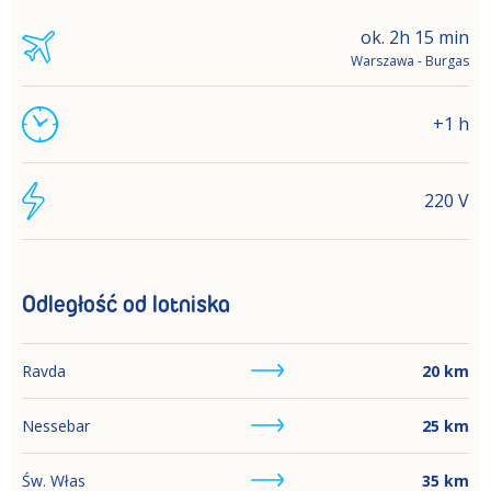
ok. 2h 15 min
Warszawa - Burgas
+1 h
220 V
Odległość od lotniska
Ravda
20
km
Nessebar
25
km
Św. Włas
35
km