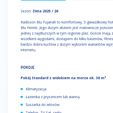
Sezon
:
Zima 2025 / 26
Radisson Blu Fujairah to komfortowy, 5-gwiazdkowy hotel
Blu Hotels. Jego dużym atutem jest malownicze położeni
jednej z najdłuższych w tym regionie plaż. Goście ma
wszelkimi wygodami, dostępem do kilku basenów, fitnes
bardzo dobra kuchnia z dużym wyborem wariantów wyżyw
internetu.
POKOJE
Pokój Standard z widokiem na morze ok. 36 m²
Klimatyzacja
Łazienka z prysznicem lub wanną
Suszarka do włosów
Telefon, TV-Sat, radio