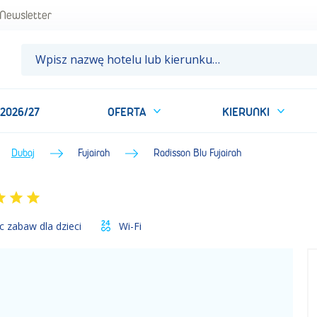
aty Arabskie • BP Sun&Fun
Newsletter
 2026/27
OFERTA
KIERUNKI
Dubaj
Fujairah
Radisson Blu Fujairah
c zabaw dla dzieci
Wi-Fi