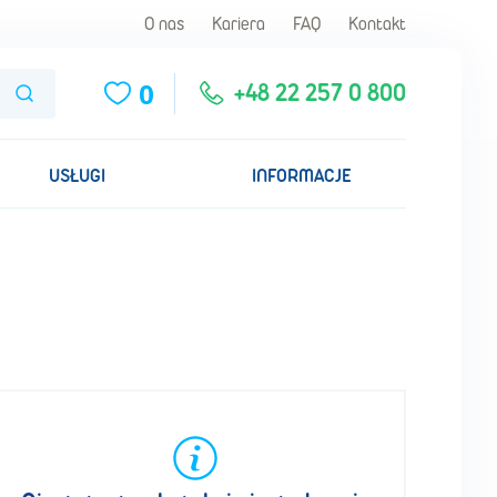
O nas
Kariera
FAQ
Kontakt
0
Szukaj
+48 22 257 0 800
USŁUGI
INFORMACJE