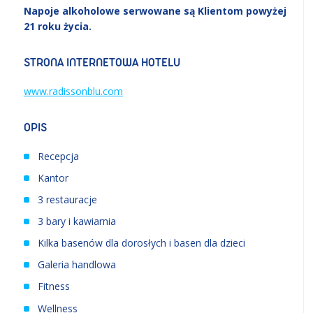
Napoje alkoholowe serwowane są Klientom powyżej
21 roku życia.
STRONA INTERNETOWA HOTELU
www.radissonblu.com
OPIS
Recepcja
Kantor
3 restauracje
3 bary i kawiarnia
Kilka basenów dla dorosłych i basen dla dzieci
Galeria handlowa
Fitness
Wellness