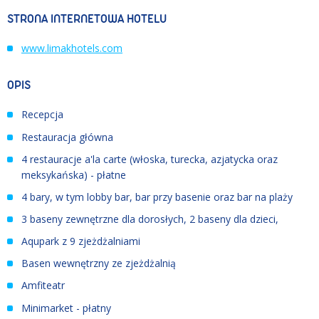
STRONA INTERNETOWA HOTELU
www.limakhotels.com
OPIS
Recepcja
Restauracja główna
4 restauracje a'la carte (włoska, turecka, azjatycka oraz
meksykańska) - płatne
4 bary, w tym lobby bar, bar przy basenie oraz bar na plaży
3 baseny zewnętrzne dla dorosłych, 2 baseny dla dzieci,
Aqupark z 9 zjeżdżalniami
Basen wewnętrzny ze zjeżdżalnią
Amfiteatr
Minimarket - płatny