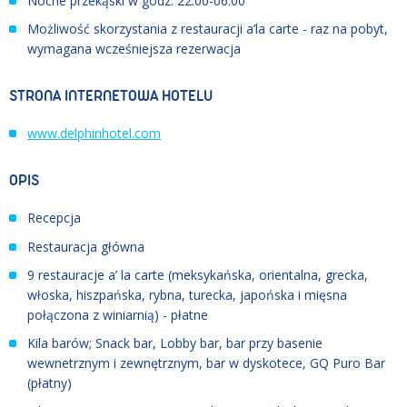
Nocne przekąski w godz. 22:00-06:00
Możliwość skorzystania z restauracji a’la carte - raz na pobyt,
wymagana wcześniejsza rezerwacja
STRONA INTERNETOWA HOTELU
www.delphinhotel.com
OPIS
Recepcja
Restauracja główna
9 restauracje a’ la carte (meksykańska, orientalna, grecka,
włoska, hiszpańska, rybna, turecka, japońska i mięsna
połączona z winiarnią) - płatne
Kila barów; Snack bar, Lobby bar, bar przy basenie
wewnetrznym i zewnętrznym, bar w dyskotece, GQ Puro Bar
(płatny)