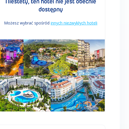
Niestety, ten hotel nie jest obecnie
dostępny
Możesz wybrać spośród
innych niezwykłych hoteli