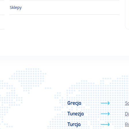
Sklepy
Grecja
S
Tunezja
D
Turcja
Ri