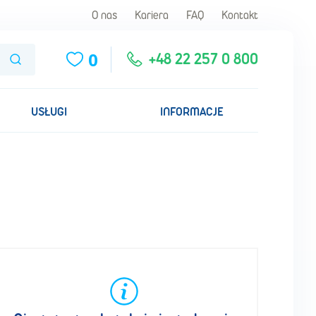
O nas
Kariera
FAQ
Kontakt
0
Szukaj
+48 22 257 0 800
USŁUGI
INFORMACJE