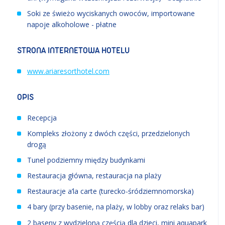
Soki ze świeżo wyciskanych owoców, importowane
napoje alkoholowe - płatne
STRONA INTERNETOWA HOTELU
www.ariaresorthotel.com
OPIS
Recepcja
Kompleks złożony z dwóch części, przedzielonych
drogą
Tunel podziemny między budynkami
Restauracja główna, restauracja na plaży
Restauracje a’la carte (turecko-śródziemnomorska)
4 bary (przy basenie, na plaży, w lobby oraz relaks bar)
2 baseny z wydzieloną częścią dla dzieci, mini aquapark