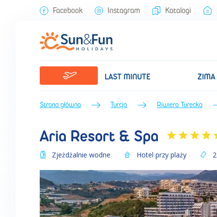
Aria Resort & Spa (Lato 2024) • Riwiera Turecka • Turcja • BP Sun&F
Facebook
Instagram
Katalogi
LAST MINUTE
ZIMA
Strona główna
Turcja
Riwiera Turecka
Aria Resort & Spa
Zjeżdżalnie wodne
Hotel przy plaży
2