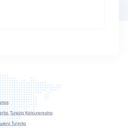
amos
jerba
Tunezja Kontynentalna
,
wiera Turecka