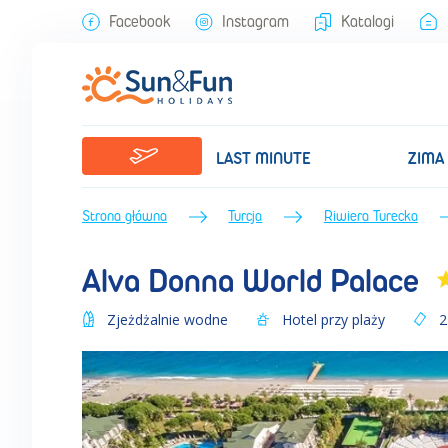
Alva Donna World Palace (Lato 2023) • Riwiera Turecka • Turcja • B
Facebook
Instagram
Katalogi
LAST MINUTE
ZIMA
Strona główna
Turcja
Riwiera Turecka
Alva Donna World Palace
Zjeżdżalnie wodne
Hotel przy plaży
2