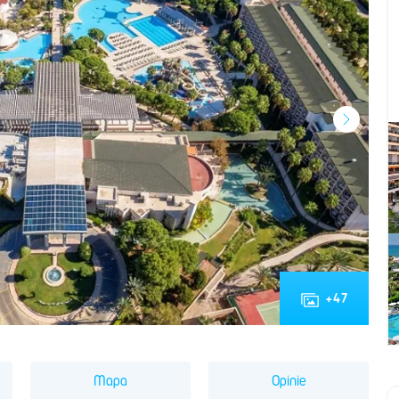
+
47
Mapa
Opinie