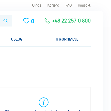
O nas
Kariera
FAQ
Kontakt
0
Szukaj
+48 22 257 0 800
USŁUGI
INFORMACJE