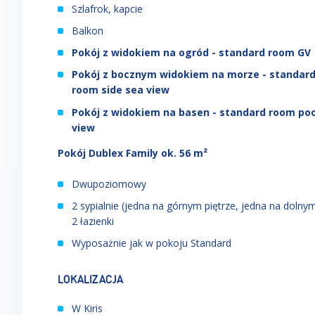
Szlafrok, kapcie
Balkon
Pokój z widokiem na ogród - standard room GV
Pokój z bocznym widokiem na morze - standar
room side sea view
Pokój z widokiem na basen - standard room poo
view
Pokój Dublex Family ok. 56 m²
Dwupoziomowy
2 sypialnie (jedna na górnym piętrze, jedna na dolnym
2 łazienki
Wyposażnie jak w pokoju Standard
LOKALIZACJA
W Kiris