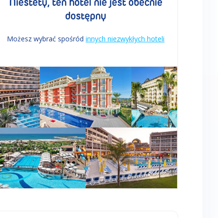
Niestety, ten hotel nie jest obecnie
dostępny
Możesz wybrać spośród
innych niezwykłych hoteli