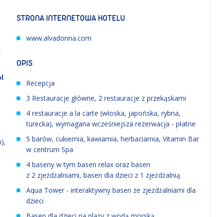
STRONA INTERNETOWA HOTELU
www.alvadonna.com
d
OPIS
l
Recepcja
3 Restauracje główne, 2 restauracje z przekąskami
4 restauracje a la carte (włoska, japońska, rybna,
turecka), wymagana wcześniejsza rezerwacja - płatne
5 barów, cukiernia, kawiarnia, herbaciarnia, Vitamin Bar
),
w centrum Spa
4 baseny w tym basen relax oraz basen
z 2 zjeżdżalniami, basen dla dzieci z 1 zjeżdżalnią
Aqua Tower - interaktywny basen ze zjeżdżalniami dla
dzieci
Basen dla dzieci na plaży z wodą morską