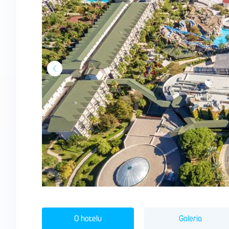
O hotelu
Galeria