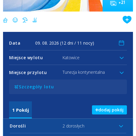
+
21
Data
Miejsce wylotu
Katowice
Tunezja kontynentalna
Miejsce przylotu
Szczegóły lotu
1
Pokój
dodaj pokój
Dorośli
2 dorosłych