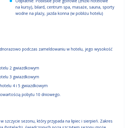
Odpłatnie: Pobliskie pole golfowe (zniżki hotelowe
na kursy), bilard, centrum spa, masaże, sauna, sporty
wodne na plaży, jazda konna (w pobliżu hotelu)
jednorazowo podczas zameldowaniu w hotelu, jego wysokość
hotelu 2 gwiazdkowym
hotelu 3 gwiazdkowym
 hotelu 4 i 5 gwiazdkowym
wnowartością pobytu 10 dniowego.
 szczycie sezonu, który przypada na lipiec i sierpień. Zakres
ia (hotelach), świadczonych poza szczytem sezonu może