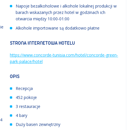
Napoje bezalkoholowe i alkohole lokalnej produkcji w
barach wskazanych przez hotel w godzinach ich
otwarcia między 10:00-01:00
ie
Alkohole importowane są dodatkowo płatne
STRONA INTERNETOWA HOTELU
https://www.concorde-tunisia.com/hotel/concorde-green-
park-palace/hotel
OPIS
Recepcja
452 pokoje
3 restauracje
4 bary
 4
Duży basen zewnętrzny