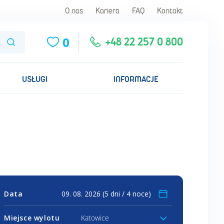
O nas
Kariera
FAQ
Kontakt
0
Szukaj
+48 22 257 0 800
USŁUGI
INFORMACJE
Data
Miejsce wylotu
Katowice