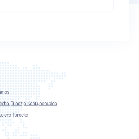
amos
jerba
Tunezja Kontynentalna
,
wiera Turecka