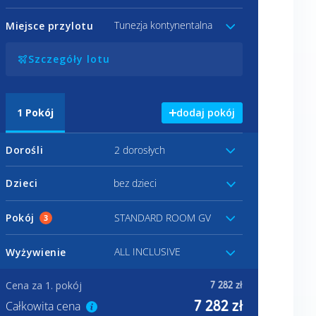
Tunezja kontynentalna
Miejsce przylotu
Szczegóły lotu
1
Pokój
dodaj pokój
Dorośli
2 dorosłych
Dzieci
bez dzieci
Pokój
STANDARD ROOM GV
3
ALL INCLUSIVE
Wyżywienie
Cena za 1. pokój
7 282 zł
7 282 zł
Całkowita cena