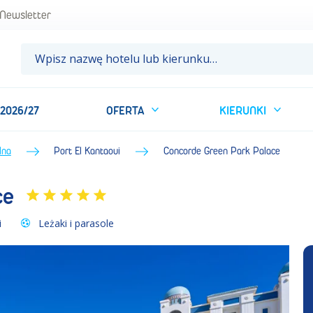
 Tunezja • BP Sun&Fun
Newsletter
 2026/27
OFERTA
KIERUNKI
lna
Port El Kantaoui
Concorde Green Park Palace
ce
i
Leżaki i parasole