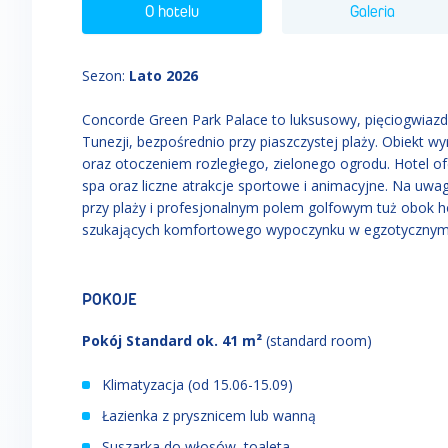
O hotelu
Galeria
Sezon
:
Lato 2026
Concorde Green Park Palace to luksusowy, pięciogwiaz
Tunezji, bezpośrednio przy piaszczystej plaży. Obiekt wy
oraz otoczeniem rozległego, zielonego ogrodu. Hotel of
spa oraz liczne atrakcje sportowe i animacyjne. Na uw
przy plaży i profesjonalnym polem golfowym tuż obok ho
szukających komfortowego wypoczynku w egzotycznym 
POKOJE
Pokój Standard ok. 41 m²
(standard room)
Klimatyzacja (od 15.06
-
15.09)
Łazienka z prysznicem lub wanną
Suszarka do włosów, toaleta