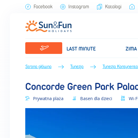
Concorde Green Park Palace (Lato 2026) • Tunezja Kontynentalna •
Facebook
Instagram
Katalogi
LAST MINUTE
ZIMA
Strona główna
Tunezja
Tunezja Kontynenta
Concorde Green Park Pala
Prywatna plaża
Basen dla dzieci
Wi-F