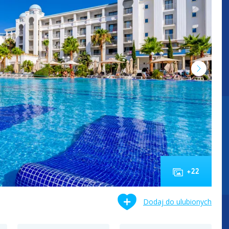
+
22
Dodaj do ulubionych