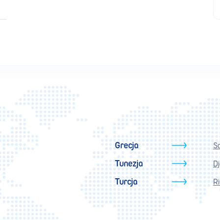
Grecja
S
Tunezja
D
Turcja
Ri