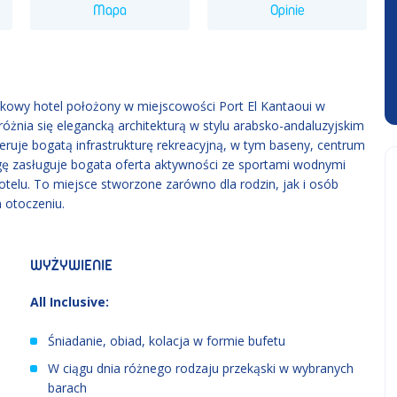
Mapa
Opinie
dkowy hotel położony w miejscowości Port El Kantaoui w
różnia się elegancką architekturą w stylu arabsko-andaluzyjskim
eruje bogatą infrastrukturę rekreacyjną, w tym baseny, centrum
agę zasługuje bogata oferta aktywności ze sportami wodnymi
telu. To miejsce stworzone zarówno dla rodzin, jak i osób
otoczeniu.
WYŻYWIENIE
All Inclusive:
Śniadanie, obiad, kolacja w formie bufetu
W ciągu dnia różnego rodzaju przekąski w wybranych
barach