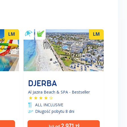
LM
LM
DJERBA
Al Jazira Beach & SPA - Bestseller
ALL INCLUSIVE
Długość pobytu 8
dni
2 971
zł
Już od