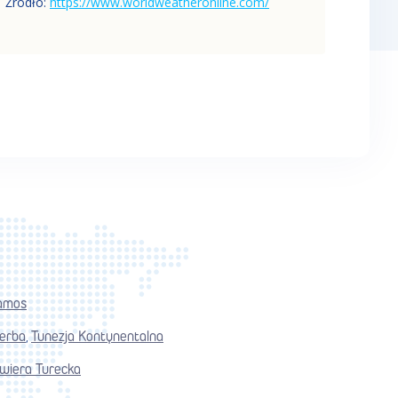
Źródło
:
https://www.worldweatheronline.com/
amos
jerba
Tunezja Kontynentalna
,
wiera Turecka