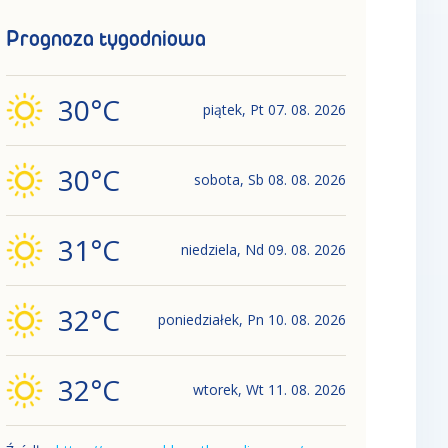
Prognoza tygodniowa
30
°C
piątek
,
Pt
07. 08. 2026
30
°C
sobota
,
Sb
08. 08. 2026
31
°C
niedziela
,
Nd
09. 08. 2026
32
°C
poniedziałek
,
Pn
10. 08. 2026
32
°C
wtorek
,
Wt
11. 08. 2026