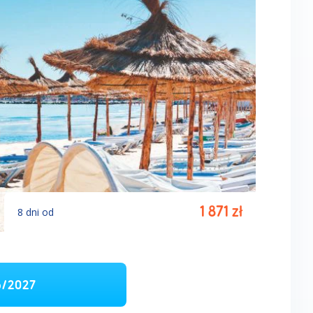
1 871
zł
8
dni
od
6/2027