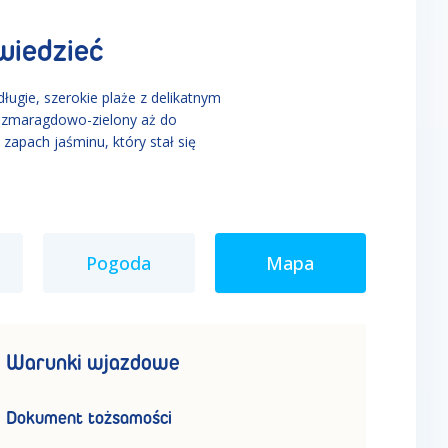
wiedzieć
gie, szerokie plaże z delikatnym
z szmaragdowo-zielony aż do
zapach jaśminu, który stał się
Pogoda
Mapa
Warunki wjazdowe
Dokument tożsamości