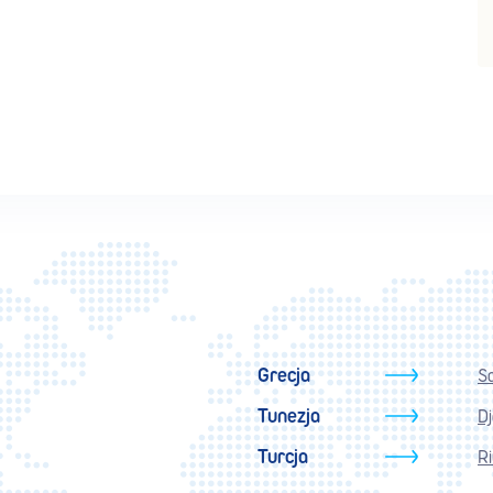
Grecja
S
Tunezja
D
Turcja
Ri