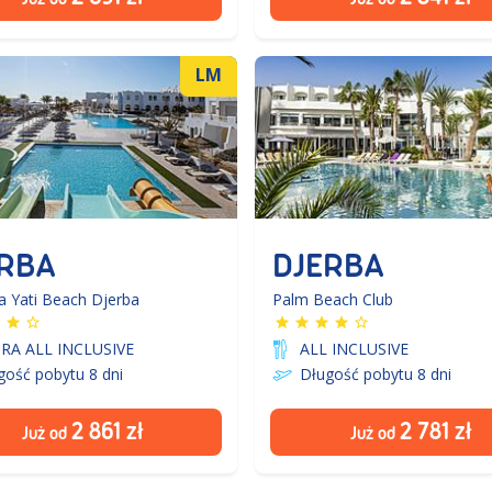
LM
RBA
DJERBA
a Yati Beach Djerba
Palm Beach Club
RA ALL INCLUSIVE
ALL INCLUSIVE
gość pobytu 8
dni
Długość pobytu 8
dni
2 861
zł
2 781
zł
Już od
Już od