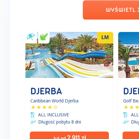
WYŚWIETL
LM
DJERBA
DJE
Caribbean World Djerba
Golf Be
ALL INCLUSIVE
ALL
Długość pobytu 8
dni
Dłu
2 911
zł
Już od