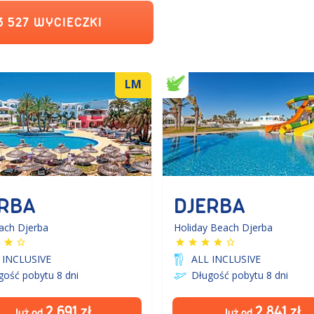
3 527
WYCIECZKI
LM
RBA
DJERBA
ach Djerba
Holiday Beach Djerba
 INCLUSIVE
ALL INCLUSIVE
gość pobytu 8
dni
Długość pobytu 8
dni
2 691
zł
2 841
zł
Już od
Już od