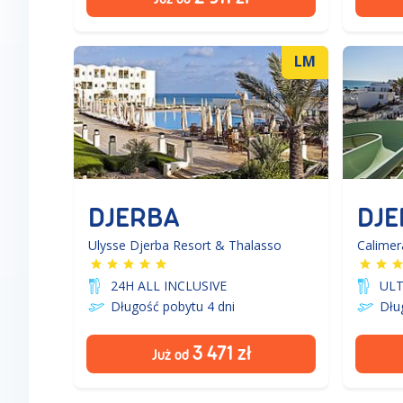
LM
DJERBA
DJE
Ulysse Djerba Resort & Thalasso
Calimer
24H ALL INCLUSIVE
ULT
Długość pobytu 4
dni
Dłu
3 471
zł
Już od