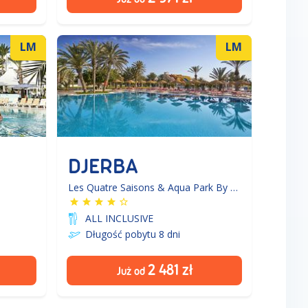
LM
LM
DJERBA
Les Quatre Saisons & Aqua Park By Medina Hotels &
ALL INCLUSIVE
Długość pobytu 8
dni
2 481
zł
Już od