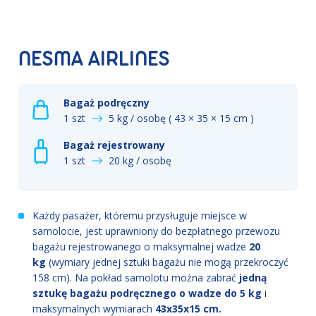
NESMA AIRLINES
Bagaż podręczny
1 szt
5 kg / osobę ( 43 × 35 × 15 cm )
Bagaż rejestrowany
1 szt
20 kg / osobę
Każdy pasażer, któremu przysługuje miejsce w
samolocie, jest uprawniony do bezpłatnego przewozu
bagażu rejestrowanego o maksymalnej wadze
20
kg
(wymiary jednej sztuki bagażu nie mogą przekroczyć
158 cm).
Na pokład samolotu można zabrać
jedną
sztukę bagażu podręcznego o wadze do 5 kg
i
maksymalnych wymiarach
43x35x15 cm.