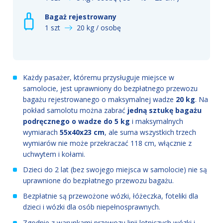
Bagaż rejestrowany
1 szt
20 kg / osobę
Każdy pasażer, któremu przysługuje miejsce w
samolocie, jest uprawniony do bezpłatnego przewozu
bagażu rejestrowanego o maksymalnej wadze
20 kg
. Na
pokład samolotu można zabrać
jedną sztukę bagażu
podręcznego o wadze do 5 kg
i maksymalnych
wymiarach
55x40x23 cm
, ale suma wszystkich trzech
wymiarów nie może przekraczać 118 cm, włącznie z
uchwytem i kołami.
Dzieci do 2 lat (bez swojego miejsca w samolocie) nie są
uprawnione do bezpłatnego przewozu bagażu.
Bezpłatnie są przewożone wózki, łóżeczka, foteliki dla
dzieci i wózki dla osób niepełnosprawnych.
Zgodnie z warunkami przewozu linii lotniczych wózki i