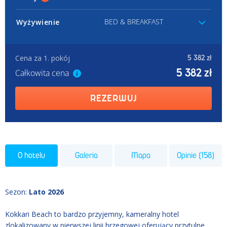
BED & BREAKFAST
Wyżywienie
Cena za 1. pokój
5 382 zł
5 382 zł
Całkowita cena
REZERWUJ
O hotelu
Galeria
Mapa
Opinie (158)
Sezon
:
Lato 2026
Kokkari Beach to bardzo przyjemny, kameralny hotel
zlokalizowany w pierwszej linii brzegowej oferujący przytulne,