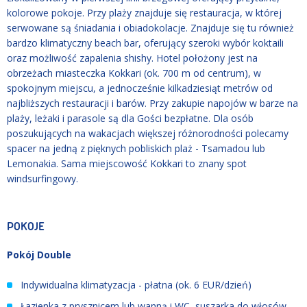
kolorowe pokoje. Przy plaży znajduje się restauracja, w której
serwowane są śniadania i obiadokolacje. Znajduje się tu również
bardzo klimatyczny beach bar, oferujący szeroki wybór koktaili
oraz możliwość zapalenia shishy. Hotel położony jest na
obrzeżach miasteczka Kokkari (ok. 700 m od centrum), w
spokojnym miejscu, a jednocześnie kilkadziesiąt metrów od
najbliższych restauracji i barów. Przy zakupie napojów w barze na
plaży, leżaki i parasole są dla Gości bezpłatne. Dla osób
poszukujących na wakacjach większej różnorodności polecamy
spacer na jedną z pięknych pobliskich plaż - Tsamadou lub
Lemonakia. Sama miejscowość Kokkari to znany spot
windsurfingowy.
POKOJE
Pokój Double
Indywidualna klimatyzacja - płatna (ok. 6 EUR/dzień)
Łazienka z prysznicem lub wanną i WC, suszarka do włosów