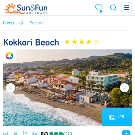
Kokkari Beach (Lato 2026) • Samos • Grecja • BP Sun&Fun
Menu
Menu
0
Grecja
Samos
Kokkari Beach
+
19