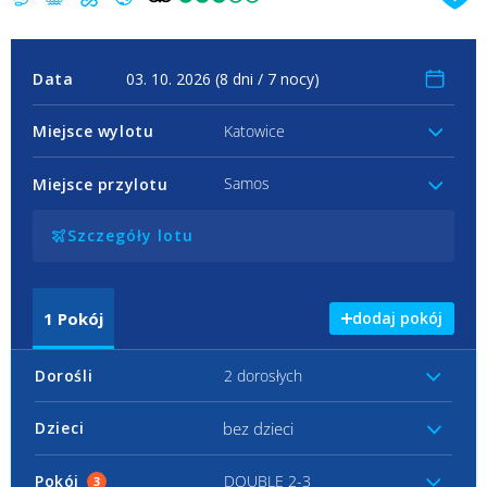
Data
Miejsce wylotu
Katowice
Samos
Miejsce przylotu
Szczegóły lotu
1
Pokój
dodaj pokój
Dorośli
2 dorosłych
bez dzieci
Dzieci
Pokój
DOUBLE 2-3
3