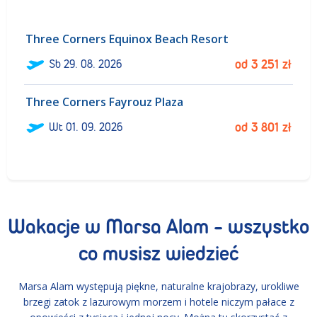
Three Corners Equinox Beach Resort
ł
Sb
29. 08. 2026
od
3 251
zł
Three Corners Fayrouz Plaza
ł
Wt
01. 09. 2026
od
3 801
zł
Wakacje w Marsa Alam - wszystko
co musisz wiedzieć
Marsa Alam występują piękne, naturalne krajobrazy, urokliwe
brzegi zatok z lazurowym morzem i hotele niczym pałace z