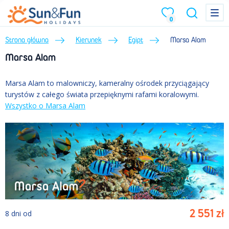
Menu
Menu
0
Strona główna
Kierunek
Egipt
Marsa Alam
Marsa Alam
Marsa Alam to malowniczy, kameralny ośrodek przyciągający
turystów z całego świata przepięknymi rafami koralowymi.
Wszystko o Marsa Alam
2 551
zł
8
dni
od