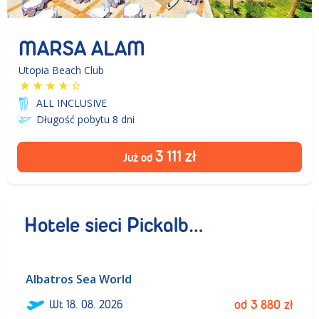
MARSA ALAM
Utopia Beach Club
ALL INCLUSIVE
Długość pobytu 8
dni
3 111
zł
Już od
Hotele sieci Pickalbatros
Albatros Sea World
ł
Wt
18. 08. 2026
od
3 880
zł