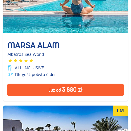
MARSA ALAM
Albatros Sea World
ALL INCLUSIVE
Długość pobytu 6
dni
3 880
zł
Już od
LM