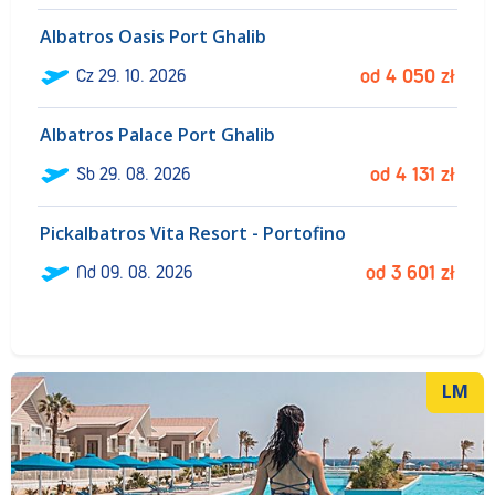
Albatros Oasis Port Ghalib
ł
Cz
29. 10. 2026
od
4 050
zł
Albatros Palace Port Ghalib
ł
Sb
29. 08. 2026
od
4 131
zł
Pickalbatros Vita Resort - Portofino
ł
Nd
09. 08. 2026
od
3 601
zł
LM