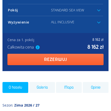
Pokój
STANDARD SEA VIEW
ALL INCLUSIVE
Wyżywienie
Cena za 1. pokój
8 162 zł
8 162 zł
Całkowita cena
REZERWUJ
O hotelu
Galeria
Mapa
Opinie
Sezon
:
Zima 2026 / 27