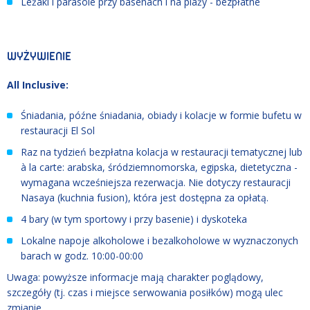
Leżaki i parasole przy basenach i na plaży - bezpłatne
WYŻYWIENIE
All Inclusive:
Śniadania, późne śniadania, obiady i kolacje w formie bufetu w
restauracji El Sol
Raz na tydzień bezpłatna kolacja w restauracji tematycznej lub
à la carte: arabska, śródziemnomorska, egipska, dietetyczna -
wymagana wcześniejsza rezerwacja. Nie dotyczy restauracji
Nasaya (kuchnia fusion), która jest dostępna za opłatą.
4 bary (w tym sportowy i przy basenie) i dyskoteka
Lokalne napoje alkoholowe i bezalkoholowe w wyznaczonych
barach w godz. 10:00-00:00
Uwaga: powyższe informacje mają charakter poglądowy,
szczegóły (tj. czas i miejsce serwowania posiłków) mogą ulec
zmianie.