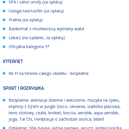
SPA i salon urody (za opłatą)
Usługa taxi/szofer (za opłatą)
Pralnia (za opłatą)
Bankomat z możliwością wymiany walut
Lekarz (na żądanie, za opłatą)
Oficjalna kategoria 5*
INTERNET
Wi-Fi na terenie całego obiektu - bezpłatne
SPORT I ROZRYWKA
Bezpłatnie: animacje dzienne i wieczorne, muzyka na żywo,
imprezy z DJ'em w Jungle Disco, siłownia, siatkóka plażowa,
tenis stołowy, rzutki, krokiet, boccia, aerobik, aqua aerobik,
joga, Tai Chi, medytacje o zachodzie słońca, bilard
Odpłatnie: SPA (sauna, łaźnia parowa, jacuzzi, łaźnia turecka,