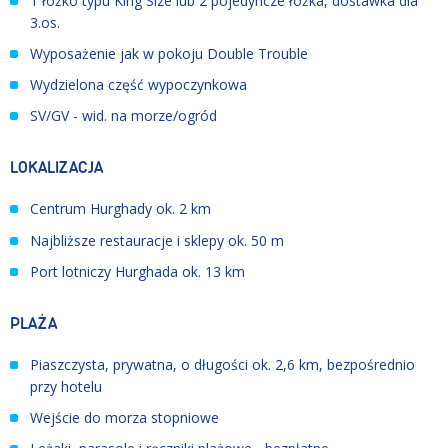
1 łóżko typu King Size lub 2 pojedyncze łóżka, dostawka dla
3.os.
Wyposażenie jak w pokoju Double Trouble
Wydzielona część wypoczynkowa
SV/GV - wid. na morze/ogród
LOKALIZACJA
Centrum Hurghady ok. 2 km
Najbliższe restauracje i sklepy ok. 50 m
Port lotniczy Hurghada ok. 13 km
PLAŻA
Piaszczysta, prywatna, o długości ok. 2,6 km, bezpośrednio
przy hotelu
Wejście do morza stopniowe