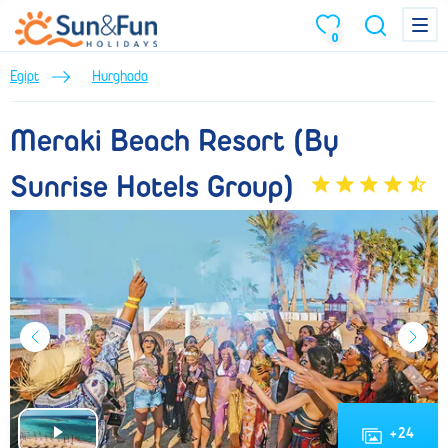
Meraki Beach Resort (By Sunrise Hotels Group) (Zima 2026/2027) • 
Menu
Menu
0
Egipt
Hurghada
Meraki Beach Resort (By
Sunrise Hotels Group)
+
24