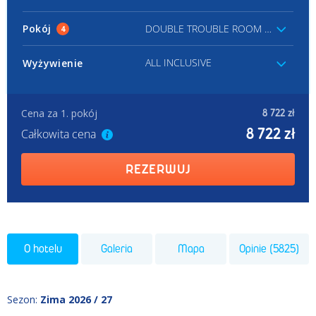
Pokój
DOUBLE TROUBLE ROOM GV/PV
4
ALL INCLUSIVE
Wyżywienie
Cena za 1. pokój
8 722 zł
8 722 zł
Całkowita cena
REZERWUJ
O hotelu
Galeria
Mapa
Opinie (5825)
Sezon
:
Zima 2026 / 27