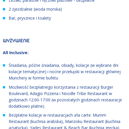
Leżaki, parasole i ręczniki plażowe - bezpłatne
2 zjeżdżalnie (woda morska)
Bar, prysznice i toalety
WYŻYWIENIE
All Inclusive:
Śniadania, późne śniadania, obiady, kolacje (w wybrane dni
kolacje tematyczne) i nocne przekąski w restauracji głównej
Munchery w formie bufetu
Możliwość bezpłatnego korzystania z restauracji Burger
Boulevard, Adagio Pizzeria i Noodle Tribe Restaurant w
godzinach 12:00-17:00 (w pozostałych godzinach restauracje
dodatkowo płatne)
Bezpłatne kolacje w restauracjach a’la carte: Mumm
Restaurant (kuchnia arabska), Manzoku Restaurant (kuchnia
azjatycka), Yades Restaurant & Beach Bar (kuchnia grecka).