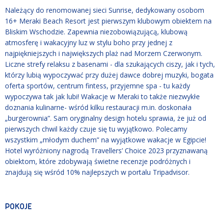
Należący do renomowanej sieci Sunrise, dedykowany osobom
16+ Meraki Beach Resort jest pierwszym klubowym obiektem na
Bliskim Wschodzie. Zapewnia niezobowiązującą, klubową
atmosferę i wakacyjny luz w stylu boho przy jednej z
najpiękniejszych i największych plaż nad Morzem Czerwonym.
Liczne strefy relaksu z basenami - dla szukających ciszy, jak i tych,
którzy lubią wypoczywać przy dużej dawce dobrej muzyki, bogata
oferta sportów, centrum fintess, przyjemne spa - tu każdy
wypoczywa tak jak lubi! Wakacje w Meraki to także niezwykłe
doznania kulinarne- wśród kilku restauracji m.in. doskonała
„burgerownia”. Sam oryginalny design hotelu sprawia, że już od
pierwszych chwil każdy czuje się tu wyjątkowo. Polecamy
wszystkim „młodym duchem” na wyjątkowe wakacje w Egipcie!
Hotel wyróżniony nagrodą Travellers’ Choice 2023 przyznawaną
obiektom, które zdobywają świetne recenzje podróżnych i
znajdują się wśród 10% najlepszych w portalu Tripadvisor.
POKOJE