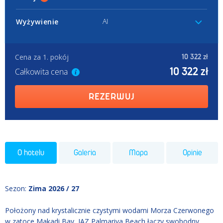
AI
Wyżywienie
Cena za 1. pokój
10 322 zł
10 322 zł
Całkowita cena
REZERWUJ
O hotelu
Galeria
Mapa
Opinie
Sezon
:
Zima 2026 / 27
Położony nad krystalicznie czystymi wodami Morza Czerwonego
w zatoce Makadi Bay, JAZ Palmariva Beach łączy swobodny,