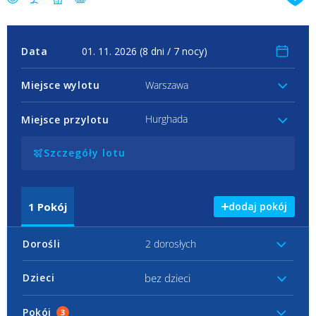
Data
Miejsce wylotu
Warszawa
Hurghada
Miejsce przylotu
Szczegóły lotu
1
Pokój
dodaj pokój
Dorośli
2 dorosłych
bez dzieci
Dzieci
Pokój
3