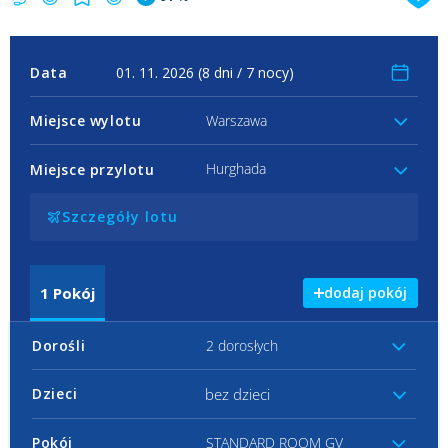
Data
Miejsce wylotu
Warszawa
Hurghada
Miejsce przylotu
Szczegóły lotu
1
Pokój
dodaj pokój
Dorośli
2 dorosłych
bez dzieci
Dzieci
Pokój
STANDARD ROOM GV