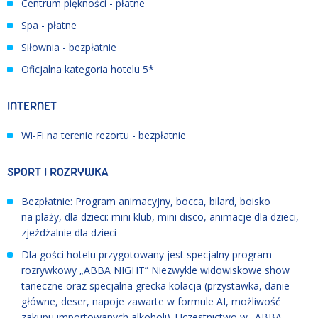
Centrum piękności - płatne
Spa - płatne
Siłownia - bezpłatnie
Oficjalna kategoria hotelu 5*
INTERNET
Wi-Fi na terenie rezortu - bezpłatnie
SPORT I ROZRYWKA
Bezpłatnie: Program animacyjny, bocca, bilard, boisko
na plaży, dla dzieci: mini klub, mini disco, animacje dla dzieci,
zjeżdżalnie dla dzieci
Dla gości hotelu przygotowany jest specjalny program
rozrywkowy „ABBA NIGHT” Niezwykle widowiskowe show
taneczne oraz specjalna grecka kolacja (przystawka, danie
główne, deser, napoje zawarte w formule AI, możliwość
zakupu importowanych alkoholi). Uczestnictwo w „ABBA