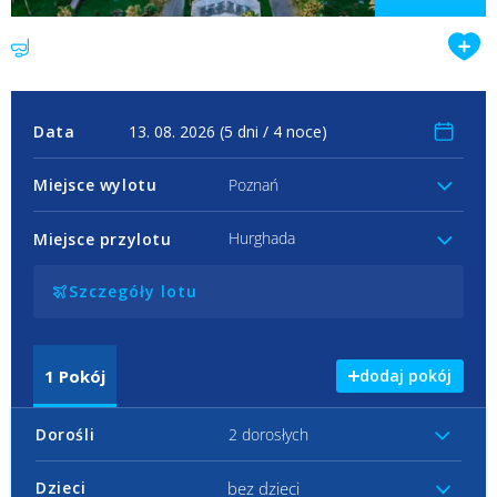
Data
Miejsce wylotu
Poznań
Hurghada
Miejsce przylotu
Szczegóły lotu
1
Pokój
dodaj pokój
Dorośli
2 dorosłych
bez dzieci
Dzieci