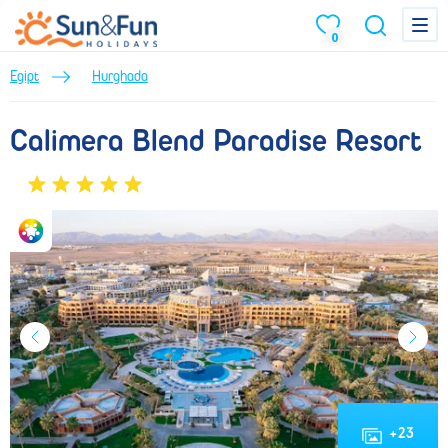
Calimera Blend Paradise Resort (Lato 2026) • Hurghada • Egipt • BP
Menu
Menu
0
Egipt
Hurghada
Calimera Blend Paradise Resort
+
23