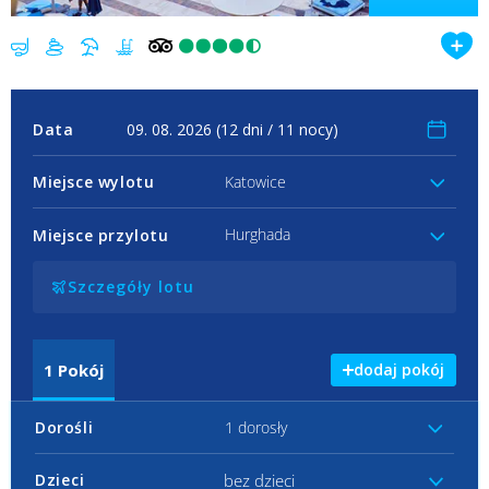
Data
Miejsce wylotu
Katowice
Hurghada
Miejsce przylotu
Szczegóły lotu
1
Pokój
dodaj pokój
Dorośli
1 dorosły
bez dzieci
Dzieci