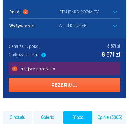
Pokój
STANDARD ROOM GV
2
ALL INCLUSIVE
Wyżywienie
Cena za 1. pokój
8 671 zł
8 671 zł
Całkowita cena
miejsce
pozostało
1
REZERWUJ
O hotelu
Galeria
Mapa
Opinie (3865)