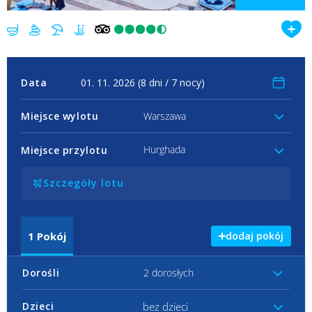
Data
Miejsce wylotu
Warszawa
Hurghada
Miejsce przylotu
Szczegóły lotu
1
Pokój
dodaj pokój
Dorośli
2 dorosłych
bez dzieci
Dzieci