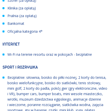
Szofer (za opłatą)
Klinika (za opłatą)
Pralnia (za opłatą)
Bankomat
Oficjalna kategoria 4*
INTERNET
Wi-Fi na terenie resortu oraz w pokojach - bezpłatne
SPORT I ROZRYWKA
Bezpłatnie: siłownia, boisko do piłki nożnej, 2 korty do tenisa,
boisko wielofunkcyjne, boisko do siatkówki, tenis stołowy,
mini golf, 2 korty do padla, pokój gier (gry elektroniczne, video
i VR), bumper cars, bumper boats, mini wesołe miasteczko,
wrotki, muzeum dziedzictwa egipskiego, animacje dzienne
i wieczorne, poranne rozciąganie, siatkówka wodna, zajęcia
sportowe, gry w basenie, rzutki, mini klub, joga, pilates,