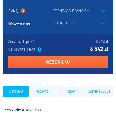
Pokój
STANDARD ROOM GV
2
ALL INCLUSIVE
Wyżywienie
Cena za 1. pokój
8 542 zł
8 542 zł
Całkowita cena
REZERWUJ
O hotelu
Galeria
Mapa
Opinie (3865)
Sezon
:
Zima 2026 / 27