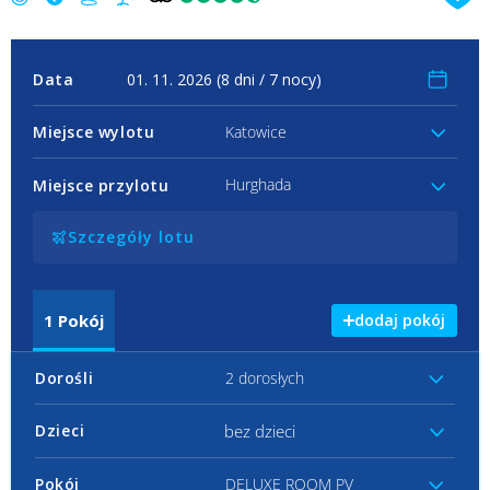
Data
Miejsce wylotu
Katowice
Hurghada
Miejsce przylotu
Szczegóły lotu
1
Pokój
dodaj pokój
Dorośli
2 dorosłych
bez dzieci
Dzieci
Pokój
DELUXE ROOM PV