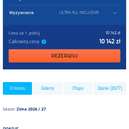
ULTRA ALL INCLUSIVE
Wyżywienie
Cena za 1. pokój
10 142 zł
10 142 zł
Całkowita cena
REZERWUJ
O hotelu
Galeria
Mapa
Opinie (2677)
Sezon
:
Zima 2026 / 27