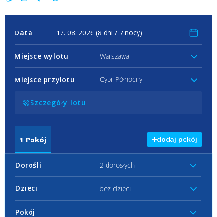
Data
Miejsce wylotu
Warszawa
Cypr Północny
Miejsce przylotu
Szczegóły lotu
1
Pokój
dodaj pokój
Dorośli
2 dorosłych
bez dzieci
Dzieci
Pokój