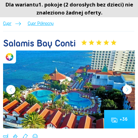
Salamis Bay Conti (Lato 2026) • Cypr Północny • Cypr • BP Sun&Fun
Dla wariantu1. pokoje (2 dorosłych bez dzieci) nie
Menu
Menu
0
znaleziono żadnej oferty.
Cypr
Cypr Północny
Salamis Bay Conti
+
36