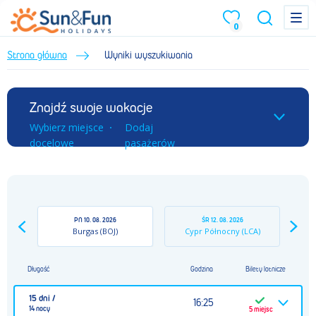
Menu
Menu
0
Strona główna
Wyniki wyszukiwania
Znajdź swoje wakacje
Wybierz miejsce
Dodaj
docelowe
pasażerów
PN
10. 08. 2026
ŚR
12. 08. 2026
Burgas
(BOJ)
Cypr Północny
(LCA)
Długość
Godzina
Bilety lotnicze
15 dni /
16:25
14 nocy
5
miejsc