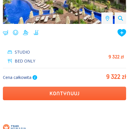
STUDIO
9 322 zł
BED ONLY
9 322 zł
Cena całkowita
KONTYNUUJ
TYLKO
W SUN & FUN