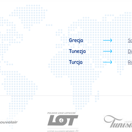
Grecja
S
Tunezja
D
Turcja
Ri