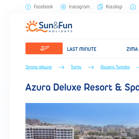
Azura Deluxe Resort & Spa (Lato 2022) • Riwiera Turecka • Turcja •
Facebook
Instagram
Katalogi
LAST MINUTE
ZIMA
Strona główna
Turcja
Riwiera Turecka
Azura Deluxe Resort & Sp