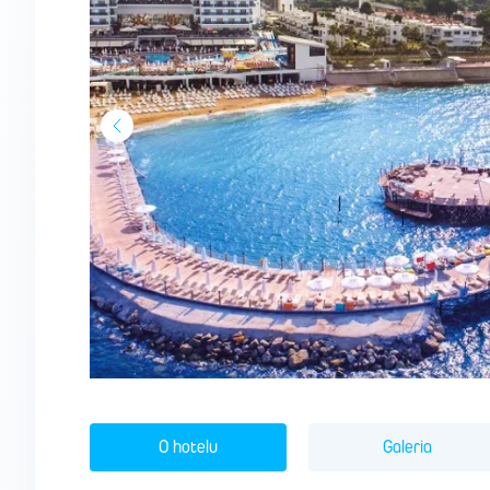
O hotelu
Galeria