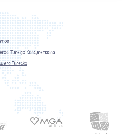
amos
jerba
Tunezja Kontynentalna
,
wiera Turecka