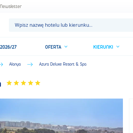
 BP Sun&Fun
Newsletter
 2026/27
OFERTA
KIERUNKI
Alanya
Azura Deluxe Resort & Spa
a