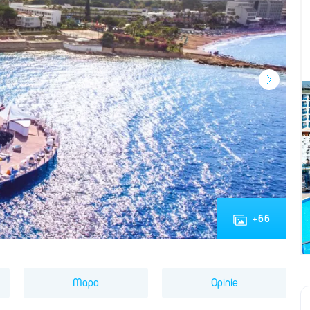
+
66
Mapa
Opinie