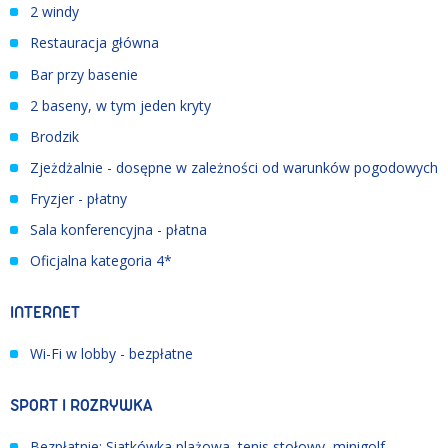
2 windy
Restauracja główna
Bar przy basenie
2 baseny, w tym jeden kryty
Brodzik
Zjeżdżalnie - dosępne w zależności od warunków pogodowych
Fryzjer - płatny
Sala konferencyjna - płatna
Oficjalna kategoria 4*
INTERNET
Wi-Fi w lobby - bezpłatne
SPORT I ROZRYWKA
Bezpłatnie: Siatkówka plażowa, tenis stołowy, minigolf,