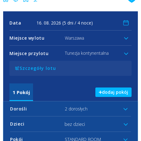
Data
Miejsce wylotu
Warszawa
Tunezja kontynentalna
Miejsce przylotu
Szczegóły lotu
1
Pokój
dodaj pokój
Dorośli
2 dorosłych
bez dzieci
Dzieci
Pokój
STANDARD ROOM