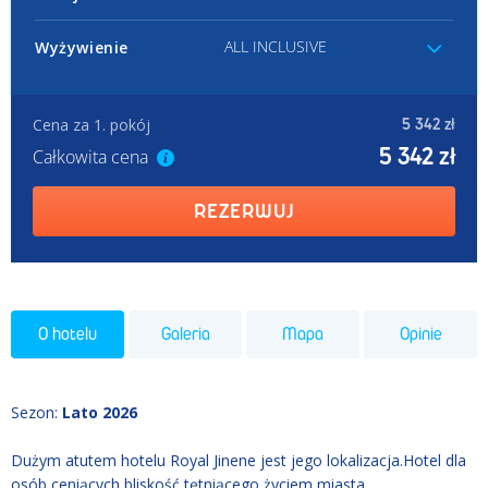
ALL INCLUSIVE
Wyżywienie
Cena za 1. pokój
5 342 zł
5 342 zł
Całkowita cena
REZERWUJ
O hotelu
Galeria
Mapa
Opinie
Sezon
:
Lato 2026
Dużym atutem hotelu Royal Jinene jest jego lokalizacja.Hotel dla
osób ceniących bliskość tętniącego życiem miasta.