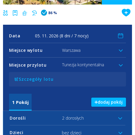
86 %
Data
Miejsce wylotu
Warszawa
Tunezja kontynentalna
Miejsce przylotu
Szczegóły lotu
1
Pokój
dodaj pokój
Dorośli
2 dorosłych
bez dzieci
Dzieci