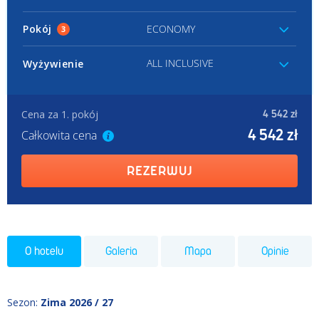
Pokój
ECONOMY
3
ALL INCLUSIVE
Wyżywienie
Cena za 1. pokój
4 542 zł
4 542 zł
Całkowita cena
REZERWUJ
O hotelu
Galeria
Mapa
Opinie
Sezon
:
Zima 2026 / 27