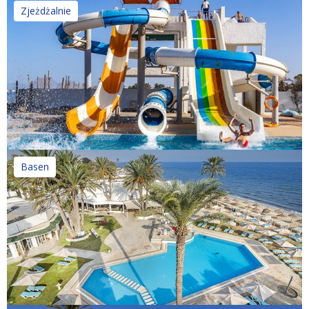
Zjeżdżalnie
Basen