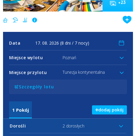
+
23
Data
Miejsce wylotu
Poznań
Tunezja kontynentalna
Miejsce przylotu
Szczegóły lotu
1
Pokój
dodaj pokój
Dorośli
2 dorosłych