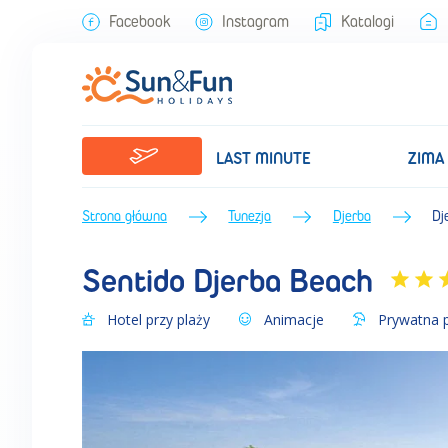
Sentido Djerba Beach (Lato 2026) • Djerba • Tunezja • BP Sun&Fun
Facebook
Instagram
Katalogi
LAST MINUTE
ZIMA
Strona główna
Tunezja
Djerba
Dj
Sentido Djerba Beach
Hotel przy plaży
Animacje
Prywatna 