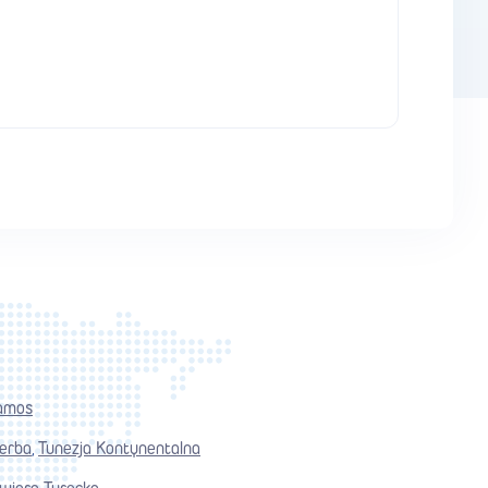
amos
jerba
Tunezja Kontynentalna
,