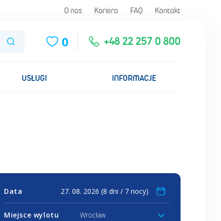
O nas
Kariera
FAQ
Kontakt
0
Szukaj
+48 22 257 0 800
USŁUGI
INFORMACJE
Data
Miejsce wylotu
Wrocław