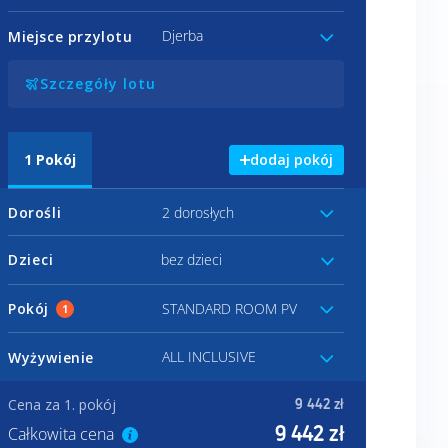
Djerba
Miejsce przylotu
Szczegóły lotu
1
Pokój
dodaj pokój
Dorośli
2 dorosłych
Dzieci
bez dzieci
Pokój
STANDARD ROOM PV
1
ALL INCLUSIVE
Wyżywienie
Cena za 1. pokój
9 442 zł
9 442 zł
Całkowita cena