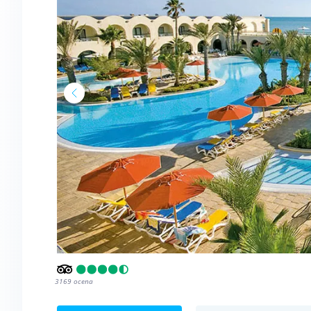
3169
ocena