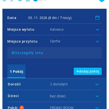
Data
Miejsce wylotu
Katowice
Djerba
Miejsce przylotu
Szczegóły lotu
1
Pokój
dodaj pokój
Dorośli
2 dorosłych
bez dzieci
Dzieci
Pokój
PROMO ROOM
1