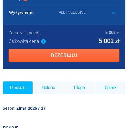
ALL INCLUSIVE
Wyżywienie
Cena za 1. pokój
5 002 zł
5 002 zł
Całkowita cena
REZERWUJ
O hotelu
Galeria
Mapa
Opinie
Sezon
:
Zima 2026 / 27