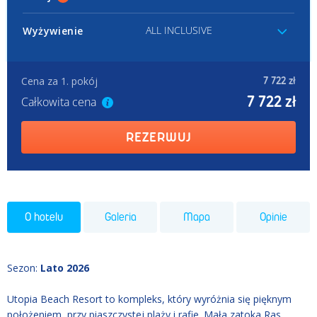
ALL INCLUSIVE
Wyżywienie
Cena za 1. pokój
7 722 zł
7 722 zł
Całkowita cena
REZERWUJ
O hotelu
Galeria
Mapa
Opinie
Sezon
:
Lato 2026
Utopia Beach Resort to kompleks, który wyróżnia się pięknym
położeniem, przy piaszczystej plaży i rafie. Mała zatoka Ras