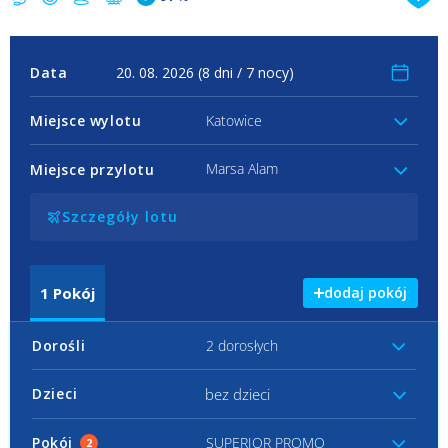
Data
Miejsce wylotu
Katowice
Marsa Alam
Miejsce przylotu
Szczegóły lotu
1
Pokój
dodaj pokój
Dorośli
2 dorosłych
bez dzieci
Dzieci
Pokój
SUPERIOR PROMO
2