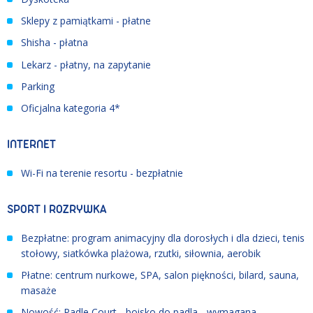
Sklepy z pamiątkami - płatne
Shisha - płatna
Lekarz - płatny, na zapytanie
Parking
Oficjalna kategoria 4*
INTERNET
Wi-Fi na terenie resortu - bezpłatnie
SPORT I ROZRYWKA
Bezpłatne: program animacyjny dla dorosłych i dla dzieci, tenis
stołowy, siatkówka plażowa, rzutki, siłownia, aerobik
Płatne: centrum nurkowe, SPA, salon piękności, bilard, sauna,
masaże
Nowość: Padle Court - boisko do padla - wymagana