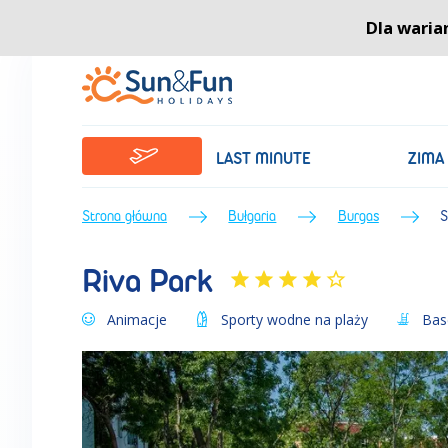
Riva Park (Lato 2026) • Burgas • Bułgaria • BP Sun&Fun
Facebook
Instagram
Katalogi
Dla waria
LAST MINUTE
ZIMA
Strona główna
Bułgaria
Burgas
S
Riva Park
Animacje
Sporty wodne na plaży
Base