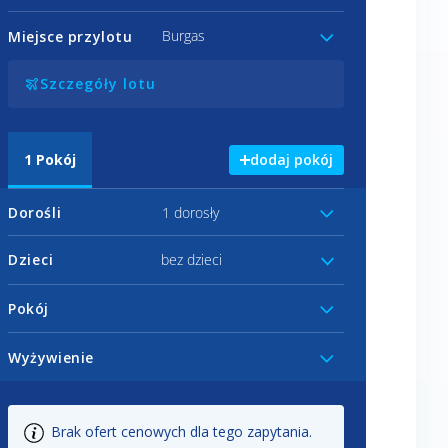
Burgas
Miejsce przylotu
Szczegóły lotu
1
Pokój
dodaj pokój
Dorośli
1 dorosły
Dzieci
bez dzieci
Pokój
Wyżywienie
Brak ofert cenowych dla tego zapytania.