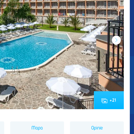
+
21
Mapa
Opinie