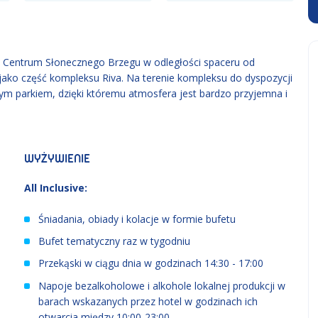
w Centrum Słonecznego Brzegu w odległości spaceru od
 jako część kompleksu Riva. Na terenie kompleksu do dyspozycji
m parkiem, dzięki któremu atmosfera jest bardzo przyjemna i
WYŻYWIENIE
All Inclusive:
Śniadania, obiady i kolacje w formie bufetu
Bufet tematyczny raz w tygodniu
Przekąski w ciągu dnia w godzinach 14:30 - 17:00
Napoje bezalkoholowe i alkohole lokalnej produkcji w
barach wskazanych przez hotel w godzinach ich
otwarcia między 10:00-23:00