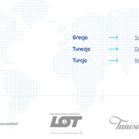
Grecja
S
Tunezja
D
Turcja
Ri