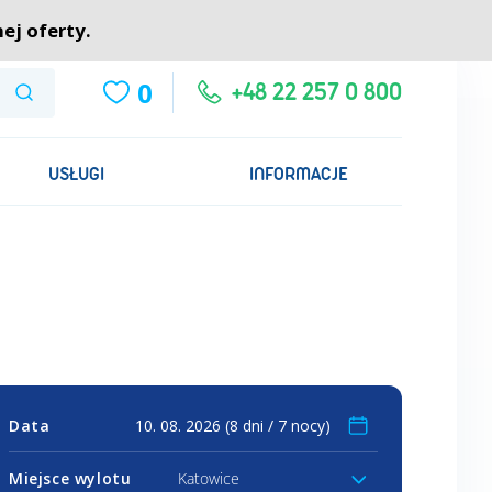
O nas
Kariera
FAQ
Kontakt
ej oferty.
0
Szukaj
+48 22 257 0 800
USŁUGI
INFORMACJE
Data
Miejsce wylotu
Katowice