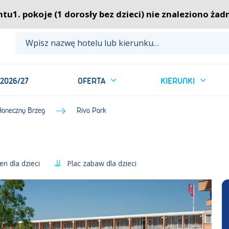
Newsletter
ntu1. pokoje (1 dorosły bez dzieci) nie znaleziono żadn
 2026/27
OFERTA
KIERUNKI
łoneczny Brzeg
Riva Park
n dla dzieci
Plac zabaw dla dzieci