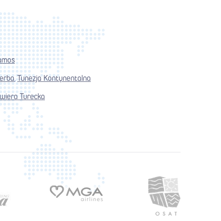
amos
jerba
Tunezja Kontynentalna
,
wiera Turecka