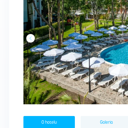
O hotelu
Galeria