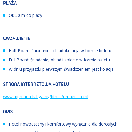
PLAŻA
Ok 50 m do plaży
WYŻYWIENIE
Half Board: śniadanie i obiadokolacja w formie bufetu
Full Board: śniadanie, obiad i kolecje w formie bufe
tu
W dniu przyjazdu pierwszym świadczeniem jest kolacja
STRONA INTERNETOWA HOTELU
www.mpmhotels.bg/eng/htmls/orpheus.html
OPIS
Hotel nowoczesny i komfortowy wyłącznie dla dorosłych