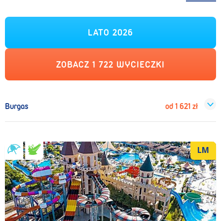
LATO 2026
ZOBACZ
1 722
WYCIECZKI
Burgas
od
1 621
zł
LM