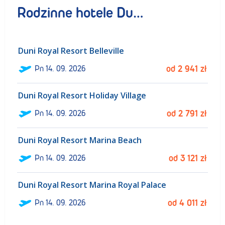
Rodzinne hotele Duni Royal Resort
Duni Royal Resort Belleville
ł
Pn
14. 09. 2026
od
2 941
zł
Duni Royal Resort Holiday Village
ł
Pn
14. 09. 2026
od
2 791
zł
Duni Royal Resort Marina Beach
ł
Pn
14. 09. 2026
od
3 121
zł
Duni Royal Resort Marina Royal Palace
ł
Pn
14. 09. 2026
od
4 011
zł