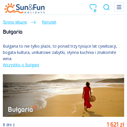
Menu
Menu
0
Strona główna
Kierunek
Bułgaria
Bułgaria to nie tylko plaże, to ponad trzy tysiące lat cywilizacji,
bogata kultura, unikatowe zabytki, słynna kuchnia i znakomite
wina.
Wszystko o Bułgarii
1 621
zł
8
dni
z