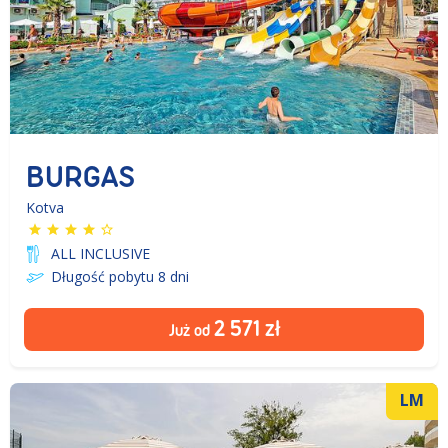
BURGAS
Kotva
ALL INCLUSIVE
Długość pobytu 8
dni
2 571
zł
Już od
LM