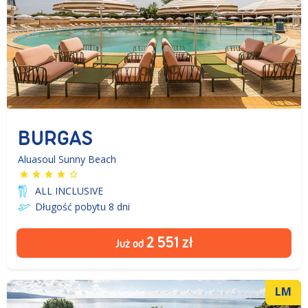
BURGAS
Aluasoul Sunny Beach
ALL INCLUSIVE
Długość pobytu 8
dni
2 551
zł
Już od
LM