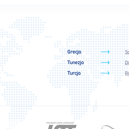
Grecja
S
Tunezja
D
Turcja
Ri