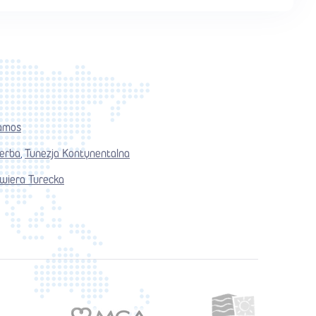
amos
jerba
Tunezja Kontynentalna
,
wiera Turecka