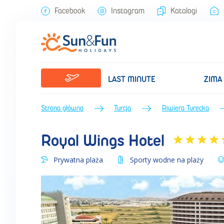
Royal Wings Hotel (Lato 2025) • Riwiera Turecka • Turcja • BP Sun&F
Facebook
Instagram
Katalogi
LAST MINUTE
ZIMA
Strona główna
Turcja
Riwiera Turecka
Royal Wings Hotel
Prywatna plaża
Sporty wodne na plaży