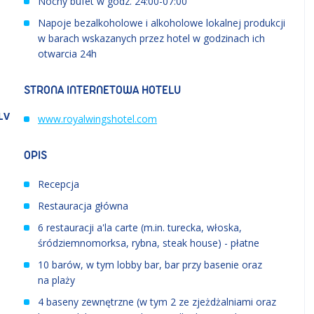
Nocny bufet w godz. 24:00-07:00
Napoje bezalkoholowe i alkoholowe lokalnej produkcji
w barach wskazanych przez hotel w godzinach ich
otwarcia 24h
STRONA INTERNETOWA HOTELU
LV
www.royalwingshotel.com
a
OPIS
Recepcja
Restauracja główna
6 restauracji a'la carte (m.in. turecka, włoska,
śródziemnomorksa, rybna, steak house) - płatne
10 barów, w tym lobby bar, bar przy basenie oraz
na plaży
4 baseny zewnętrzne (w tym 2 ze zjeżdżalniami oraz