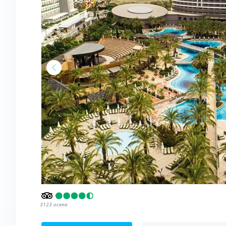
3123
ocena