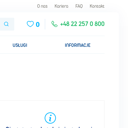
O nas
Kariera
FAQ
Kontakt
0
Szukaj
+48 22 257 0 800
USŁUGI
INFORMACJE