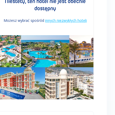
Niestety, ten hotel nie jest obecnie
dostępny
Możesz wybrać spośród
innych niezwykłych hoteli