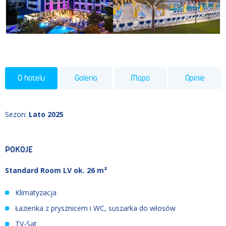
O hotelu
Galeria
Mapa
Opinie
Sezon
:
Lato 2025
POKOJE
Standard Room LV ok. 26 m²
Klimatyzacja
Łazienka z prysznicem i WC, suszarka do włosów
TV-Sat