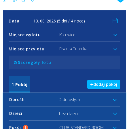
Data
Miejsce wylotu
Katowice
Riwiera Turecka
Miejsce przylotu
Szczegóły lotu
1
Pokój
dodaj pokój
Dorośli
2 dorosłych
bez dzieci
Dzieci
Pokój
CLUB STANDARD ROOM
3