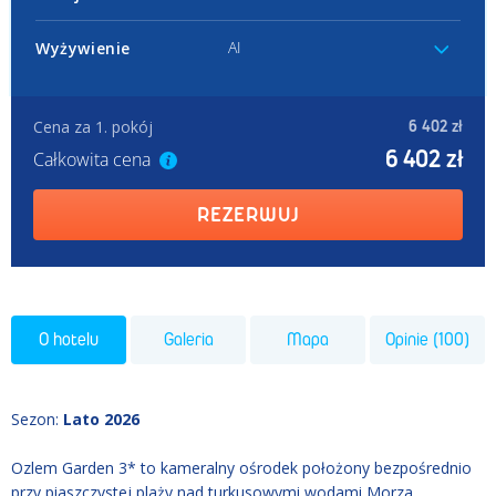
AI
Wyżywienie
Cena za 1. pokój
6 402 zł
6 402 zł
Całkowita cena
REZERWUJ
O hotelu
Galeria
Mapa
Opinie (100)
Sezon
:
Lato 2026
Ozlem Garden 3* to kameralny ośrodek położony bezpośrednio
przy piaszczystej plaży nad turkusowymi wodami Morza