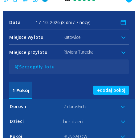
Data
Miejsce wylotu
Katowice
Riwiera Turecka
Miejsce przylotu
Szczegóły lotu
1
Pokój
dodaj pokój
Dorośli
2 dorosłych
bez dzieci
Dzieci
Pokój
BUNGALOW