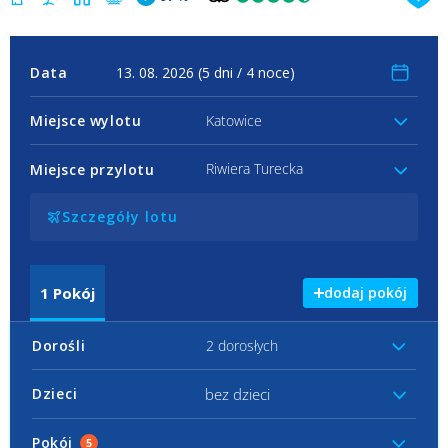
Data
Miejsce wylotu
Katowice
Riwiera Turecka
Miejsce przylotu
Szczegóły lotu
1
Pokój
dodaj pokój
Dorośli
2 dorosłych
bez dzieci
Dzieci
Pokój
5