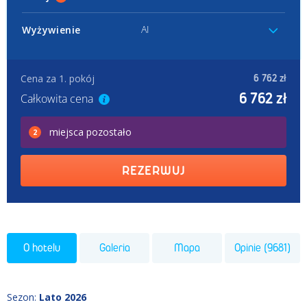
AI
Wyżywienie
Cena za 1. pokój
6 762 zł
6 762 zł
Całkowita cena
miejsca
pozostało
2
REZERWUJ
O hotelu
Galeria
Mapa
Opinie (9681)
Sezon
:
Lato 2026