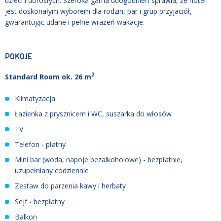
dzieci i dorosłych. Szeroka gama udogodnień sprawia, że hotel
jest doskonałym wyborem dla rodzin, par i grup przyjaciół,
gwarantując udane i pełne wrażeń wakacje.
POKOJE
2
Standard Room ok. 26 m
Klimatyzacja
Łazienka z prysznicem i WC, suszarka do włosów
TV
Telefon - płatny
Mini bar (woda, napoje bezalkoholowe) - bezpłatnie,
uzupełniany codziennie
Zestaw do parzenia kawy i herbaty
Sejf - bezpłatny
Balkon