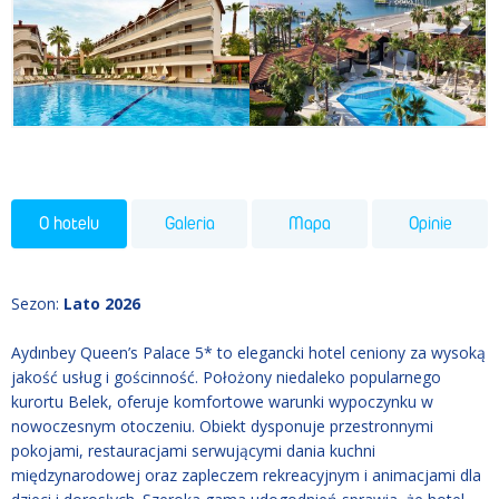
O hotelu
Galeria
Mapa
Opinie
Sezon
:
Lato 2026
Aydınbey Queen’s Palace 5* to elegancki hotel ceniony za wysoką
jakość usług i gościnność. Położony niedaleko popularnego
kurortu Belek, oferuje komfortowe warunki wypoczynku w
nowoczesnym otoczeniu. Obiekt dysponuje przestronnymi
pokojami, restauracjami serwującymi dania kuchni
międzynarodowej oraz zapleczem rekreacyjnym i animacjami dla