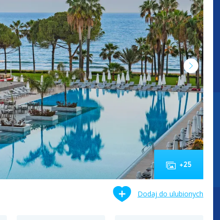
+
25
Dodaj do ulubionych