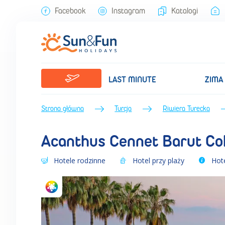
Acanthus Cennet Barut Collection (Lato 2026) • Riwiera Turecka • Tu
Facebook
Instagram
Katalogi
LAST MINUTE
ZIMA
Strona główna
Turcja
Riwiera Turecka
Acanthus Cennet Barut Col
Hotele rodzinne
Hotel przy plaży
Hot