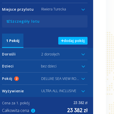
Riwiera Turecka
Miejsce przylotu
Szczegóły lotu
1
Pokój
dodaj pokój
Dorośli
2 dorosłych
Dzieci
bez dzieci
Pokój
DELUXE SEA VIEW ROOM
2
ULTRA ALL INCLUSIVE
Wyżywienie
Cena za 1. pokój
23 382 zł
23 382 zł
Całkowita cena