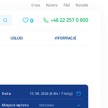
O nas
Kariera
FAQ
Kontakt
0
Szukaj
+48 22 257 0 800
USŁUGI
INFORMACJE
Data
Miejsce wylotu
Warszawa