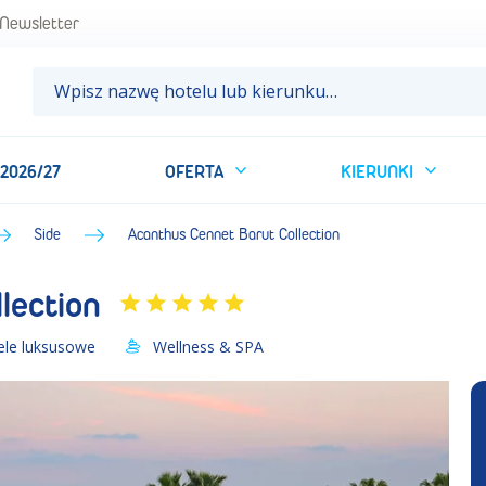
rcja • BP Sun&Fun
Newsletter
 2026/27
OFERTA
KIERUNKI
Side
Acanthus Cennet Barut Collection
lection
ele luksusowe
Wellness & SPA