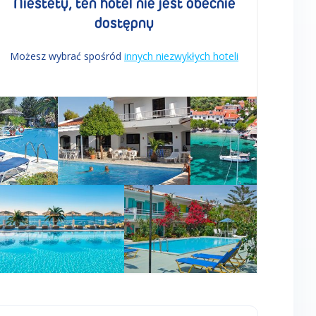
Niestety, ten hotel nie jest obecnie
dostępny
Możesz wybrać spośród
innych niezwykłych hoteli