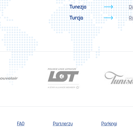
Tunezja
D
Turcja
Ri
FAQ
Partnerzy
Parkingi