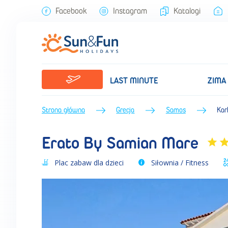
Erato By Samian Mare (Lato 2022) • Samos • Grecja • BP Sun&Fun
Facebook
Instagram
Katalogi
LAST MINUTE
ZIMA
Strona główna
Grecja
Samos
Kar
Erato By Samian Mare
Plac zabaw dla dzieci
Siłownia / Fitness