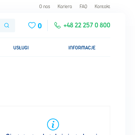
O nas
Kariera
FAQ
Kontakt
0
Szukaj
+48 22 257 0 800
USŁUGI
INFORMACJE