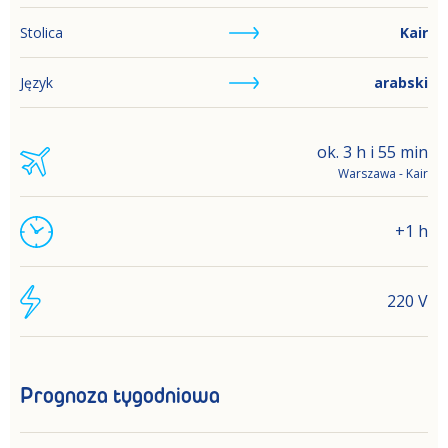
Stolica
Kair
Język
arabski
ok. 3 h i 55 min
Warszawa - Kair
+1 h
220 V
Prognoza tygodniowa