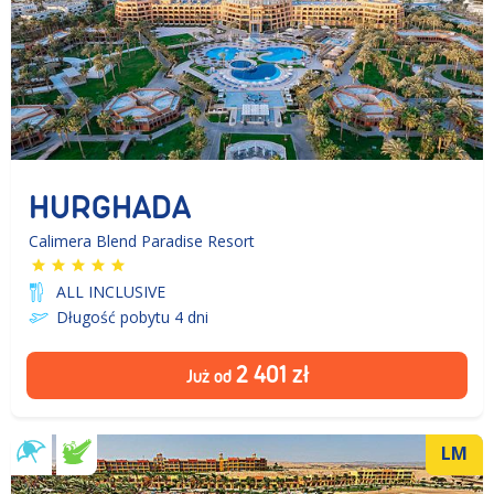
HURGHADA
Calimera Blend Paradise Resort
ALL INCLUSIVE
Długość pobytu 4
dni
2 401
zł
Już od
LM