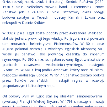
Gizie, rozwój nauki, sztuki i literatury), Średnie Państwo (2052-
1570 r. p.n.e.: Nefeokres rozwoju handlu i rzemiosła) i Nowe
Państwo (ok. 1574-1085 r. p.n.e.: szczytowy okres potęgi,
budowa świątyń w Tebach - obecny Karnak i Luksor oraz
nekropolii w Dolinie Królów.
W 332 r. p.n.e. Egipt został podbity przez Aleksandra Wielkiego i
stał się jedną z prowincji tego władcy. Po jego śmierci powstała
tam monarchia hellenistyczna Ptolemeuszów. W 30 r. p.n.e.
August pokonał ostatnią z władczyń egipskich Kleopatrę VII i
wcielił jej państwo jako prowincję cesarską do imperium
rzymskiego. Po 395 r. n.e. schrystianizowany Egipt znalazł się w
granicach cesarstwa wschodnio-rzymskiego, następnie
Bizancjum. W 641 r. kraj podbili Arabowie, którzy narzucili islam i
rozpoczęli arabizację ludności. W 1517 r. państwo zostało podbite
przez Turków osmańskich - nastąpił regres w rozwoju
gospodarczym i kulturalnym kraju.
Od połowy XVIII w. Egipt stał się obiektem zainteresowania i
rywalizacji Francji i Wielkiej Brytanii. W 1798 r. nastąpiła inwazja
wojsk Napoleona I na Egipt i ich kapitulacja wobec połączonych