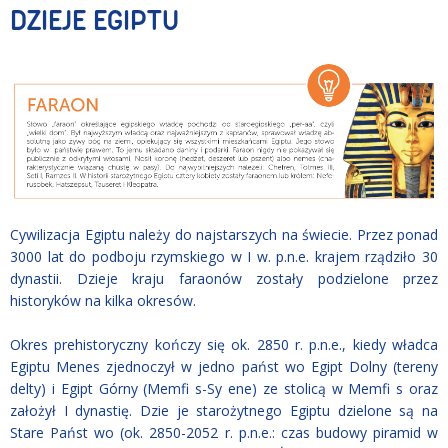
DZIEJE EGIPTU
Cywilizacja Egiptu należy do najstarszych na świecie. Przez ponad
3000 lat do podboju rzymskiego w I w. p.n.e. krajem rządziło 30
dynastii. Dzieje kraju faraonów zostały podzielone przez
historyków na kilka okresów.
Okres prehistoryczny kończy się ok. 2850 r. p.n.e., kiedy władca
Egiptu Menes zjednoczył w jedno państ wo Egipt Dolny (tereny
delty) i Egipt Górny (Memfi s-Sy ene) ze stolicą w Memfi s oraz
założył I dynastię. Dzie je starożytnego Egiptu dzielone są na
Stare Państ wo (ok. 2850-2052 r. p.n.e.: czas budowy piramid w