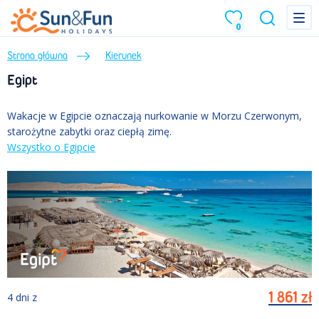
Menu
Menu
0
Strona główna
Kierunek
Egipt
Wakacje w Egipcie oznaczają nurkowanie w Morzu Czerwonym,
starożytne zabytki oraz ciepłą zimę.
Wszystko o Egipcie
1 861
zł
4
dni
z