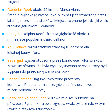
diugoni.
Daedelus Reef
: około 96 km od Marsa Alam.
Średnia głębokość wynosi około 25 m i jest oznaczona przez
latarnię morską dla statków. Miejsce to znane jest dzięki wielu
rzadkim gatunkom ukwiałów.
Satayah
(Dolphin Reef): średnia głębokość około 18
m, miejsce popularne dzięki delfinom.
Abu Galawa
: wraki statków stały się tu domem dla
lokalnej fauny i fory.
Zabargad
: wyspa otoczona przez koralowce i kilka wraków.
Mówi się również, że była wykorzystywana przez starożytnych
Egipcjan do przechowywania skarbów.
Shaab Samadai
: laguny utworzone przez rafy
koralowe. Popularne miejsce, gdzie delfiny uczą swoje
młode polować na ryby.
Shark and Yolanda Reef
: kultowe miejsce nurkowe na
półwyspie Synaj - koralowe ogrody, wrak, tysiace ryb, w tym
ławice plataksów i tuńczyków.