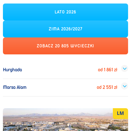
LATO 2026
ZIMA 2026/2027
ZOBACZ
20 805
WYCIECZKI
Hurghada
od
1 861
zł
Marsa Alam
od
2 551
zł
LM