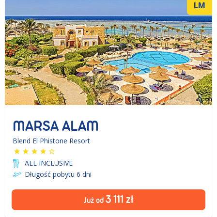
LM
MARSA ALAM
Blend El Phistone Resort
ALL INCLUSIVE
Długość pobytu 6
dni
3 111
zł
Już od