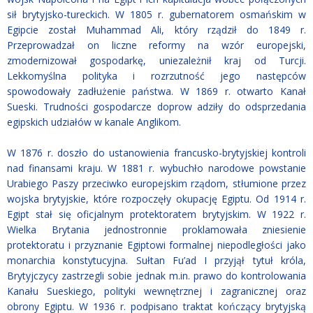
sił brytyjsko-tureckich. W 1805 r. gubernatorem osmańskim w
Egipcie został Muhammad Ali, który rządził do 1849 r.
Przeprowadzał on liczne reformy na wzór europejski,
zmodernizował gospodarkę, uniezależnił kraj od Turcji.
Lekkomyślna polityka i rozrzutność jego następców
spowodowały zadłużenie państwa. W 1869 r. otwarto Kanał
Sueski. Trudności gospodarcze doprow adziły do odsprzedania
egipskich udziałów w kanale Anglikom.
W 1876 r. doszło do ustanowienia francusko-brytyjskiej kontroli
nad finansami kraju. W 1881 r. wybuchło narodowe powstanie
Urabiego Paszy przeciwko europejskim rządom, stłumione przez
wojska brytyjskie, które rozpoczęły okupację Egiptu. Od 1914 r.
Egipt stał się oficjalnym protektoratem brytyjskim. W 1922 r.
Wielka Brytania jednostronnie proklamowała zniesienie
protektoratu i przyznanie Egiptowi formalnej niepodległości jako
monarchia konstytucyjna. Sułtan Fu’ad I przyjął tytuł króla,
Brytyjczycy zastrzegli sobie jednak m.in. prawo do kontrolowania
Kanału Sueskiego, polityki wewnętrznej i zagranicznej oraz
obrony Egiptu. W 1936 r. podpisano traktat kończący brytyjską