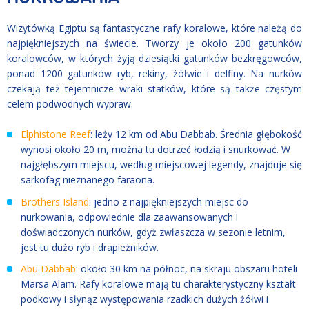
Wizytówką Egiptu są fantastyczne rafy koralowe, które należą do
najpiękniejszych na świecie. Tworzy je około 200 gatunków
koralowców, w których żyją dziesiątki gatunków bezkręgowców,
ponad 1200 gatunków ryb, rekiny, żółwie i delfiny. Na nurków
czekają też tejemnicze wraki statków, które są także częstym
celem podwodnych wypraw.
Elphistone Reef
: leży 12 km od Abu Dabbab. Średnia głębokość
wynosi około 20 m, można tu dotrzeć łodzią i snurkować. W
najgłębszym miejscu, według miejscowej legendy, znajduje się
sarkofag nieznanego faraona.
Brothers Island
: jedno z najpiękniejszych miejsc do
nurkowania, odpowiednie dla zaawansowanych i
doświadczonych nurków, gdyż zwłaszcza w sezonie letnim,
jest tu dużo ryb i drapieżników.
Abu Dabbab
: około 30 km na północ, na skraju obszaru hoteli
Marsa Alam. Rafy koralowe mają tu charakterystyczny kształt
podkowy i słynąz występowania rzadkich dużych żółwi i