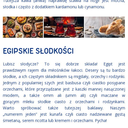
Tutejsza kawa (ahwa) naprawdę stawia na nogi! Jest mocna,
słodka i często z dodatkiem kardamonu lub cynamonu.
EGIPSKIE SŁODKOŚCI
Lubisz słodycze? To się dobrze składa! Egipt jest
prawdziwym rajem dla miłośników łakoci. Desery są tu bardzo
słodkie, a ich częstym składnikiem są migdały, orzechy i rodzynki.
Jednym z popularniej szych jest basbusa czyli ciastko posypane
orzechami, które przyrządzane jest z kaszki mannej nasączonej
miodem, a także omm ali (umm ali) czyli maczane w
gorącym mleku słodkie ciasto z orzechami i rodzynkami.
Warto spróbować także tutejszej baklawy. Naszym
„numerem jeden” jest kunafa czyli ciasto nadziewane gęstą
śmietaną, serem ricotta lub kremem i orzechami. Pycha!