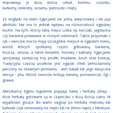
doprawiają je dużą ilością cebuli, kuminu, czosnku,
kurkumy, kolendry, sezamu, pietruszki i mięty.
Ze względu na islam Egipcjanie nie jedzą wieprzowiny i nie piją
alkoholu. Nie ma to jednak wpływu na różnorodność egipskiej
kuchni. Na tych, którzy lubią mięso czeka np. kurczak, jagnięcina
czy baranina podawane w różnych odsłonach. Także przysmaki z
ryb i owoców morza mają szczególne miejsce w egipskim menu,
wśród których spotkamy często grillowaną barwenę,
leszcza, okonia, a także krewetki, homary i kalmary. Egipcjanie
spożywają zazwyczaj trzy posiłki: śniadanie, lunch oraz kolację.
Tradycyjną częścią posiłków jest egipski chleb pełnoziarnisty
pieczony na otwartym płomieniu - aish baladi lub jego klasyczna
wersja - pita. Wśród owoców królują banany, pomarańcze, figi i
guawa.
Mieszkańcy Egiptu regularnie popijają kawę i herbatę (shay) -
liście herbaty gotowane są w czajniczku z dużą ilością cukru. W
wyjątkowo gorące dni warto sięgnąć po herbatę miętową lub
karkade czyli serwowany na ciepło lub na zimno napój z hibiskusa.