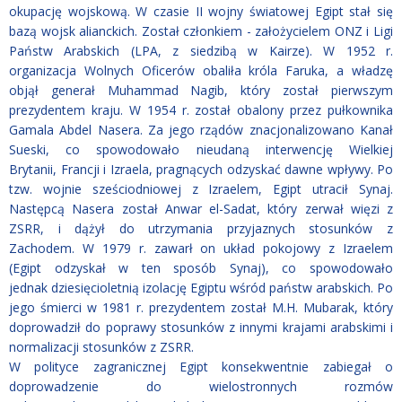
okupację wojskową. W czasie II wojny światowej Egipt stał się
bazą wojsk alianckich. Został członkiem - założycielem ONZ i Ligi
Państw Arabskich (LPA, z siedzibą w Kairze). W 1952 r.
organizacja Wolnych Oficerów obaliła króla Faruka, a władzę
objął generał Muhammad Nagib, który został pierwszym
prezydentem kraju. W 1954 r. został obalony przez pułkownika
Gamala Abdel Nasera. Za jego rządów znacjonalizowano Kanał
Sueski, co spowodowało nieudaną interwencję Wielkiej
Brytanii, Francji i Izraela, pragnących odzyskać dawne wpływy. Po
tzw. wojnie sześciodniowej z Izraelem, Egipt utracił Synaj.
Następcą Nasera został Anwar el-Sadat, który zerwał więzi z
ZSRR, i dążył do utrzymania przyjaznych stosunków z
Zachodem. W 1979 r. zawarł on układ pokojowy z Izraelem
(Egipt odzyskał w ten sposób Synaj), co spowodowało
jednak dziesięcioletnią izolację Egiptu wśród państw arabskich. Po
jego śmierci w 1981 r. prezydentem został M.H. Mubarak, który
doprowadził do poprawy stosunków z innymi krajami arabskimi i
normalizacji stosunków z ZSRR.
W polityce zagranicznej Egipt konsekwentnie zabiegał o
doprowadzenie do wielostronnych rozmów