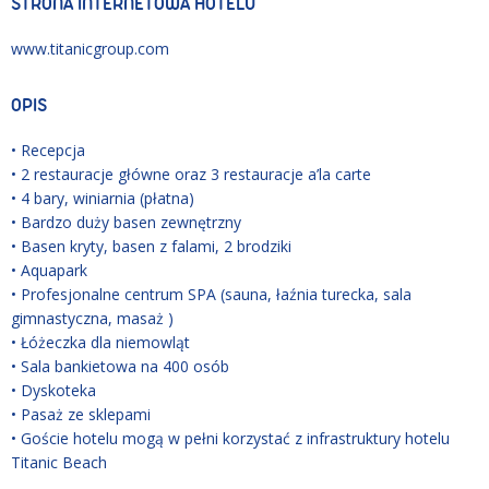
STRONA INTERNETOWA HOTELU
www.titanicgroup.com
OPIS
• Recepcja
• 2 restauracje główne oraz 3 restauracje a’la carte
• 4 bary, winiarnia (płatna)
• Bardzo duży basen zewnętrzny
• Basen kryty, basen z falami, 2 brodziki
• Aquapark
• Profesjonalne centrum SPA (sauna, łaźnia turecka, sala
gimnastyczna, masaż )
• Łóżeczka dla niemowląt
• Sala bankietowa na 400 osób
• Dyskoteka
• Pasaż ze sklepami
• Goście hotelu mogą w pełni korzystać z infrastruktury hotelu
Titanic Beach