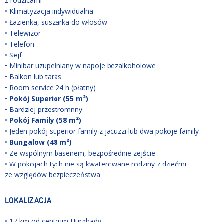
z rodzicami
• Klimatyzacja indywidualna
• Łazienka, suszarka do włosów
• Telewizor
• Telefon
• Sejf
• Minibar uzupełniany w napoje bezalkoholowe
• Balkon lub taras
• Room service 24 h (płatny)
•
Pokój Superior (55 m²)
• Bardziej przestromnny
•
Pokój Family (58 m²)
• Jeden pokój superior family z jacuzzi lub dwa pokoje family
•
Bungalow (48 m²)
• Ze wspólnym basenem, bezpośrednie zejście
• W pokojach tych nie są kwaterowane rodziny z dziećmi
ze względów bezpieczeństwa
LOKALIZACJA
• 17 km od centrum Hurghady