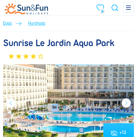
Sunrise Le Jardin Aqua Park (Lato 2026) • Hurghada • Egipt • BP Sun
Menu
Menu
0
Egipt
Hurghada
Sunrise Le Jardin Aqua Park
+
12