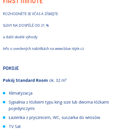
FIRST MINUTE
ROZHODNĚTE SE VČAS A ZÍSKEJTE:
SLEVY NA DOSPĚLÉ OD 21 %
a další skvělé výhody
Info o uvedených nabídkách na www.blue-style.cz
POKOJE
Pokój Standard Room
ok. 32 m²
Klimatyzacja
Sypialnia z łóżkiem typu king-size lub dwoma łóżkami
pojedynczymi
Łazienka z prysznicem, WC, suszarka do włosów
TV Sat