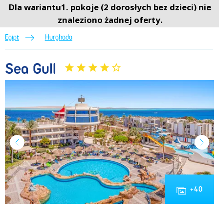
Sea Gull (Lato 2026) • Hurghada • Egipt • BP Sun&Fun
Dla wariantu1. pokoje (2 dorosłych bez dzieci) nie
Menu
Menu
0
znaleziono żadnej oferty.
Egipt
Hurghada
Sea Gull
+
40