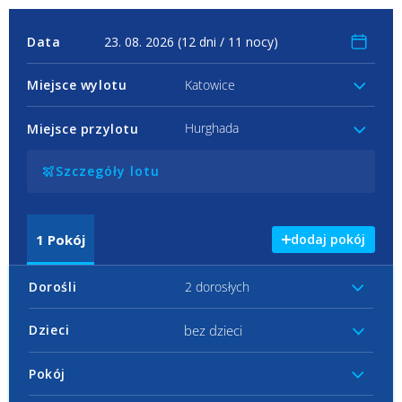
Data
Miejsce wylotu
Katowice
Hurghada
Miejsce przylotu
Szczegóły lotu
1
Pokój
dodaj pokój
Dorośli
2 dorosłych
bez dzieci
Dzieci
Pokój