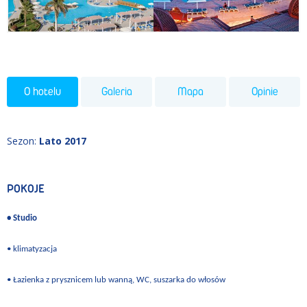
O hotelu
Galeria
Mapa
Opinie
Sezon
:
Lato 2017
POKOJE
• Studio
• klimatyzacja
• Łazienka z prysznicem lub wanną, WC, suszarka do włosów