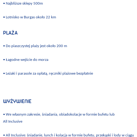
• Najbliższe sklepy 500m
• Lotnisko w Burgas około 22 km
PLAŻA
• Do piaszczystej plaży jest około 200 m
• Łagodne wejście do morza
• Leżaki i parasole za opłatą, ręczniki plażowe bezpłat
nie
WYŻYWIENIE
• We własnym zakresie, śniadania, obiadokolacje w formie bufetu lub
All Inclusive
• All Inclusive: śniadanie, lunch i kolacja w formie bufetu, przekąski i lody w ciągu